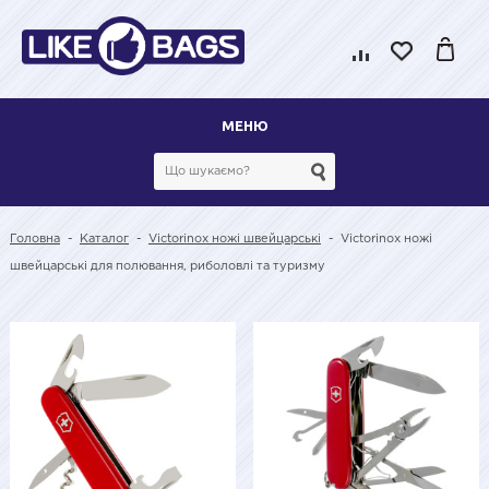
МЕНЮ
Головна
-
Каталог
-
Victorinox ножі швейцарські
-
Victorinox ножі
швейцарські для полювання, риболовлі та туризму