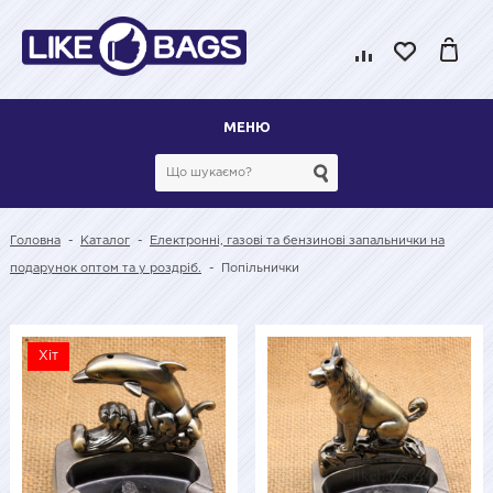
МЕНЮ
Головна
-
Каталог
-
Електронні, газові та бензинові запальнички на
подарунок оптом та у роздріб.
-
Попільнички
Хіт