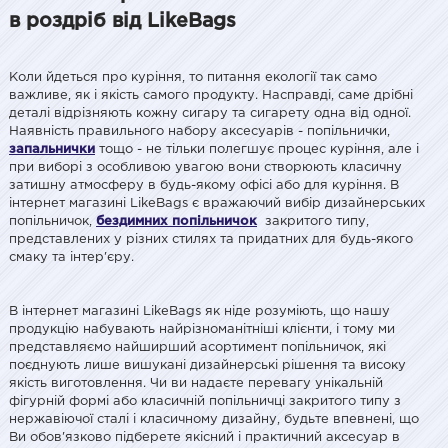
в роздріб від LikeBags
Коли йдеться про куріння, то питання екології так само
важливе, як і якість самого продукту. Насправді, саме дрібні
деталі відрізняють кожну сигару та сигарету одна від одної.
Наявність правильного набору аксесуарів - попільнички,
запальнички
тощо - не тільки полегшує процес куріння, але і
при виборі з особливою увагою вони створюють класичну
затишну атмосферу в будь-якому офісі або для куріння. В
інтернет магазині LikeBags є вражаючий вибір дизайнерських
попільничок,
бездимних попільничок
закритого типу,
представлених у різних стилях та придатних для будь-якого
смаку та інтер'єру.
В інтернет магазині LikeBags як ніде розуміють, що нашу
продукцію набувають найрізноманітніші клієнти, і тому ми
представляємо найширший асортимент попільничок, які
поєднують лише вишукані дизайнерські рішення та високу
якість виготовлення. Чи ви надаєте перевагу унікальній
фігурній формі або класичній попільничці закритого типу з
нержавіючої сталі і класичному дизайну, будьте впевнені, що
Ви обов'язково підберете якісний і практичний аксесуар в