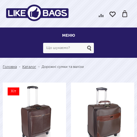
МЕНЮ
Головна
-
Каталог
-
Дорожні сумки та валізи
Хіт