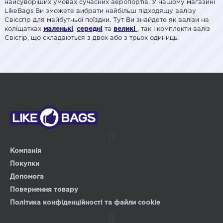
найсуворіших умовах сучасних аеропортів. У нашому магазині
LikeBags Ви зможете вибрати найбільш підходящу валізу
Свіссгір для майбутньої поїздки. Тут Ви знайдете як валізи на
коліщатках
маленькі
,
середні
та
великі
, так і комплекти валіз
Свісгір, що складаються з двох або з трьох одиниць.
Компанія
Покупки
Допомога
Повернення товару
Політика конфіденційності та файли cookie