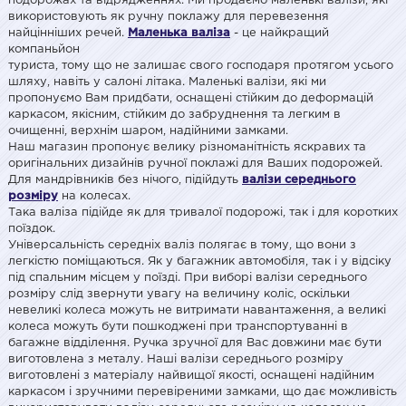
подорожах та відрядженнях. Ми продаємо маленькі валізи, які
використовують як ручну поклажу для перевезення
найцінніших речей.
Маленька валіза
- це найкращий
компаньйон
туриста, тому що не залишає свого господаря протягом усього
шляху, навіть у салоні літака. Маленькі валізи, які ми
пропонуємо Вам придбати, оснащені стійким до деформацій
каркасом, якісним, стійким до забруднення та легким в
очищенні, верхнім шаром, надійними замками.
Наш магазин пропонує велику різноманітність яскравих та
оригінальних дизайнів ручної поклажі для Ваших подорожей.
Для мандрівників без нічого, підійдуть
валізи середнього
розміру
на колесах.
Така валіза підійде як для тривалої подорожі, так і для коротких
поїздок.
Універсальність середніх валіз полягає в тому, що вони з
легкістю поміщаються. Як у багажник автомобіля, так і у відсіку
під спальним місцем у поїзді. При виборі валізи середнього
розміру слід звернути увагу на величину коліс, оскільки
невеликі колеса можуть не витримати навантаження, а великі
колеса можуть бути пошкоджені при транспортуванні в
багажне відділення. Ручка зручної для Вас довжини має бути
виготовлена з металу. Наші валізи середнього розміру
виготовлені з матеріалу найвищої якості, оснащені надійним
каркасом і зручними перевіреними замками, що дає можливість