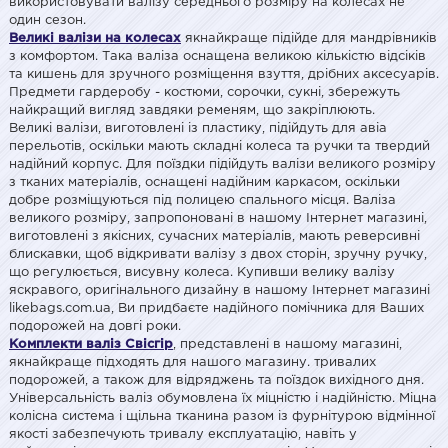
використовувати валізу середнього розміру на колесах не
один сезон.
Великі валізи на колесах
якнайкраще підійде для мандрівників
з комфортом. Така валіза оснащена великою кількістю відсіків
та кишень для зручного розміщення взуття, дрібних аксесуарів.
Предмети гардеробу - костюми, сорочки, сукні, збережуть
найкращий вигляд завдяки ременям, що закріплюють.
Великі валізи, виготовлені із пластику, підійдуть для авіа
перельотів, оскільки мають складні колеса та ручки та твердий
надійний корпус. Для поїздки підійдуть валізи великого розміру
з тканих матеріалів, оснащені надійним каркасом, оскільки
добре розміщуються під полицею спального місця. Валіза
великого розміру, запропоновані в нашому Інтернет магазині,
виготовлені з якісних, сучасних матеріалів, мають реверсивні
блискавки, щоб відкривати валізу з двох сторін, зручну ручку,
що регулюється, висувну колеса. Купивши велику валізу
яскравого, оригінального дизайну в нашому Інтернет магазині
likebags.com.ua, Ви придбаєте надійного помічника для Ваших
подорожей на довгі роки.
Комплекти валіз Свісгір
, представлені в нашому магазині,
якнайкраще підходять для нашого магазину. тривалих
подорожей, а також для відряджень та поїздок вихідного дня.
Універсальність валіз обумовлена їх міцністю і надійністю. Міцна
колісна система і щільна тканина разом із фурнітурою відмінної
якості забезпечують тривалу експлуатацію, навіть у