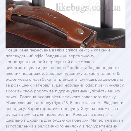
Розширена пересувна валіза (пілот кейс) – класний
повсякденний офіс. Завдяки універсальному
компонуванням цей пересувний офіс можна
використовувати для щоденної роботи або для недовгих
ділових подорожей. Завдяки чудовому захисту вашого 15,
6-дюймового ноутбука та планшета, функції розширювача
та розкішних матеріалів, цей мобільний офіс преміум-класу
зробить свою роботу та підтримуватиме цілісність ваших
речей. Головна особливість великого головного відсіку
М'яке сховище для ноутбука 15, 6 плюс планшет Відділення
для одягу. Характеристики продукту Зручна алюмінієва
ручка та ручки для перенесення Колеса на валізі, які
ідеально підходять для будь-якої поверхні Матеріал валізи
виготовлений з балістичного нейлону з поліуретановим