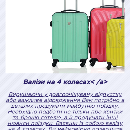
Валізи на 4 колесах< /a>
Вирушаючи у довгоочікувану відпустку
або важливе відрядження Вам потрібно в
деталях продумати майбутню поїздку.
Необхідно подбати не тільки про квитки
та броню готелю, а й продумати інші
нюанси поїздки. Взявши із собою валізу
на 4 колесах, Ви неймовірно полегшите