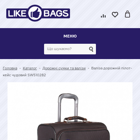
МЕНЮ
Головна
-
Каталог
-
Дорожні сумки та валізи
-
Валіза дорожній пілот-
кейс чудовий SW510282