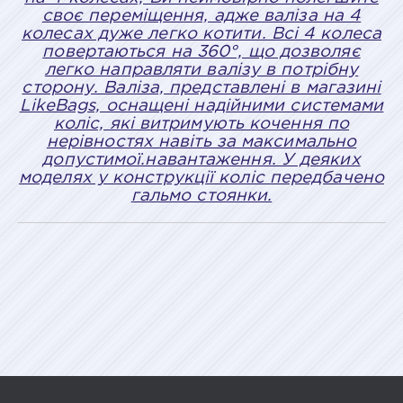
своє переміщення, адже валіза на 4
колесах дуже легко котити. Всі 4 колеса
повертаються на 360°, що дозволяє
легко направляти валізу в потрібну
сторону. Валіза, представлені в магазині
LikeBags, оснащені надійними системами
коліс, які витримують кочення по
нерівностях навіть за максимально
допустимої.навантаження. У деяких
моделях у конструкції коліс передбачено
гальмо стоянки.