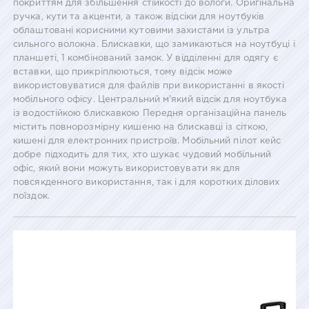
покриттям для збільшення стійкості до вологи. Оригінальна
ручка, кути та акценти, а також відсіки для ноутбуків
облаштовані корисними кутовими захистами із ультра
сильного волокна. Блискавки, що замикаються на ноутбуці і
планшеті, 1 комбінований замок. У відділенні для одягу є
вставки, що прикріплюються, тому відсік може
використовуватися для файлів при використанні в якості
мобільного офісу. Центральний м'який відсік для ноутбука
із водостійкою блискавкою Передня організаційна панель
містить повнорозмірну кишеню на блискавці із сіткою,
кишені для електронних пристроїв. Мобільний пілот кейс
добре підходить для тих, хто шукає чудовий мобільний
офіс, який вони можуть використовувати як для
повсякденного використання, так і для коротких ділових
поїздок.