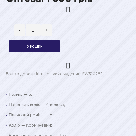
-
+
У кошик
Валіза дорожній пілот-кейс чудовий SW510282
Розмір — S;
Наявність коліс — 4 колеса;
Плечовий ремінь — Ні;
Колір — Коричневий;
Регулювання розміру — Так;