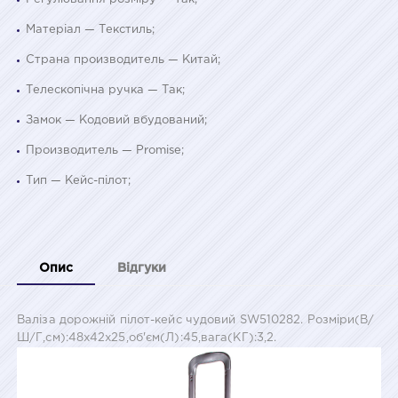
Матеріал — Текстиль;
Страна производитель — Китай;
Телескопічна ручка — Так;
Замок — Кодовий вбудований;
Производитель — Promise;
Тип — Кейс-пілот;
Опис
Відгуки
Валіза дорожній пілот-кейс чудовий SW510282. Розміри(В/
Ш/Г,см):48х42х25,об'єм(Л):45,вага(КГ):3,2.