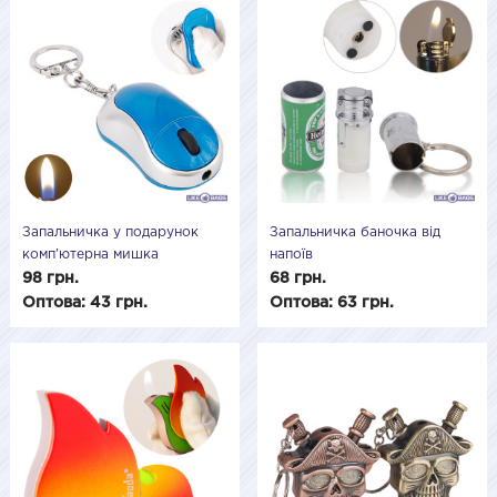
Запальничка у подарунок
Запальничка баночка від
комп'ютерна мишка
напоїв
ZG233070
98 грн.
68 грн.
Оптова: 43 грн.
Оптова: 63 грн.