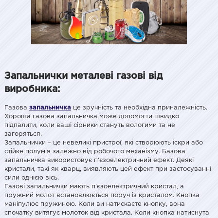
Запальнички металеві газові від
виробника:
Газова
запальничка
це зручність та необхідна приналежність.
Хороша газова запальничка може допомогти швидко
підпалити, коли ваші сірники стануть вологими та не
загоряться.
Запальнички – це невеликі пристрої, які створюють іскри або
стійке полум'я залежно від робочого механізму. Базова
запальничка використовує п'єзоелектричний ефект. Деякі
кристали, такі як кварц, виявляють цей ефект при застосуванні
сили однією вісь.
Газові запальнички мають п'єзоелектричний кристал, а
пружний молот встановлюється поруч із кристалом. Кнопка
маніпулює пружиною. Коли ви натискаєте кнопку, вона
спочатку витягує молоток від кристала. Коли кнопка натиснута