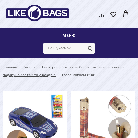
МЕНЮ
Головна
-
Каталог
-
Електронні, газові та бензинові запальнички на
подарунок оптом та у роздріб.
-
Газові запальнички