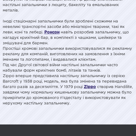
настільні запальнички з люциту, бакеліту та емальованих
металів.
Іноді стаціонарні запальнички були зроблені схожими на
невеликі транспортні засоби або мініатюрні тварини, такі як
леви, коні та лебеді.
Ронсон
навіть розробив запальничку, що
нагадує крихітний бар, в комплекті з чашками, шейкери та
змішувачі для бармен.
Простіші хромові запальнички використовувалися як рекламну
рекламу для компаній, виготовлених на замовлення з їхніми
іменами та логотипами, і видавалися клієнтам.
Під час Другої світової війни настільні запальнички часто
набували форм крихітних бомб, літаків та танків.
Zippo вперше представила настільну запальничку із серією
Barcroft у 1938 році, модель, яка була змінена та перевидана
багато разів за десятиліття. У 1979 році
Zippo
створив Handilite,
завдяки чому нормальну кишенькову запальничку можна було
прикріпити до хромованого п'єдесталу і використовувати як
нерухому настільну запальничку.