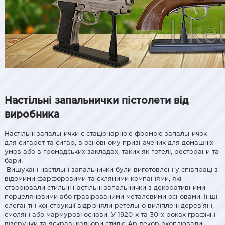
Настільні запальнички пістолети від
виробника
Настільні запальнички є стаціонарною формою запальничок
для сигарет та сигар, в основному призначених для домашніх
умов або в громадських закладах, таких як готелі, ресторани та
бари.
Вишукані настільні запальнички були виготовлені у співпраці з
відомими фарфоровими та скляними компаніями, які
створювали стильні настільні запальнички з декоративними
порцеляновими або гравірованими металевими основами. Інші
елегантні конструкції відрізняли ретельно виліплені дерев'яні,
смоляні або мармурові основи. У 1920-х та 30-х роках графічні
візерунки та яскраві кольори стилю Ар декор охоплювали