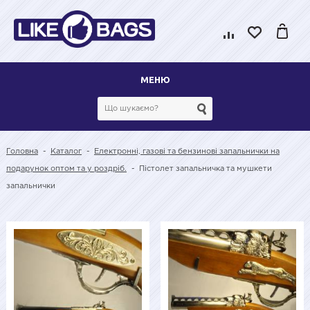
МЕНЮ
Головна
-
Каталог
-
Електронні, газові та бензинові запальнички на
подарунок оптом та у роздріб.
-
Пістолет запальничка та мушкети
запальнички