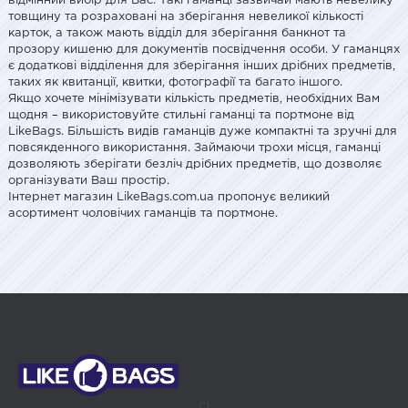
відмінний вибір для Вас. Такі гаманці зазвичай мають невелику
товщину та розраховані на зберігання невеликої кількості
карток, а також мають відділ для зберігання банкнот та
прозору кишеню для документів посвідчення особи. У гаманцях
є додаткові відділення для зберігання інших дрібних предметів,
таких як квитанції, квитки, фотографії та багато іншого.
Якщо хочете мінімізувати кількість предметів, необхідних Вам
щодня – використовуйте стильні гаманці та портмоне від
LikeBags. Більшість видів гаманців дуже компактні та зручні для
повсякденного використання. Займаючи трохи місця, гаманці
дозволяють зберігати безліч дрібних предметів, що дозволяє
організувати Ваш простір.
Інтернет магазин LikeBags.com.ua пропонує великий
асортимент чоловічих гаманців та портмоне.