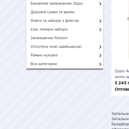
Бензинові запальнички Zippo
Дорожні сумки та валізи
Фляги та набори з флягою
Ігри, покерні набори
Запальнички Ronson
Victorinox ножі швейцарські
Ремені чоловічі
Все категории
Zippo A
зиппо а
3 243 
Оптова
Запальни
Запальни
Бредфорс