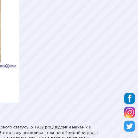
ого статусу. У 1932 році відомий механік з
го часу змінилися і технології виробництва, і