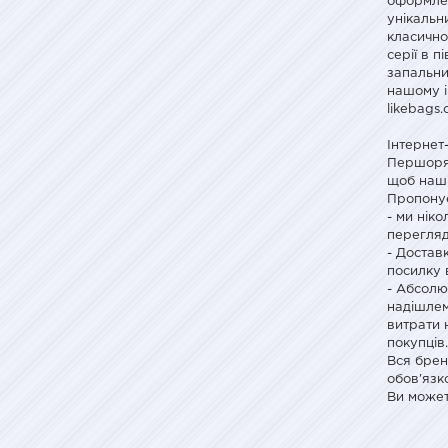
оформлен
унікальн
класично
серії в п
запальни
нашому і
likebags
Інтернет
Першоряд
щоб наші
Пропонує
- ми ніко
перегляд
- Достав
посилку 
- Абсолю
надішлем
витрати 
покупців
Вся брен
обов'язк
Ви может