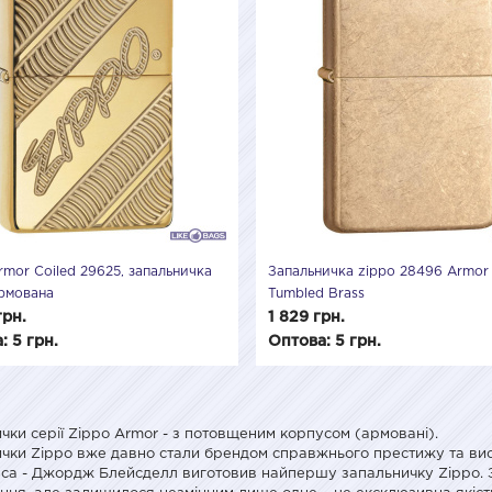
rmor Coiled 29625, запальничка
Запальничка zippo 28496 Armor
рмована
Tumbled Brass
грн.
1 829 грн.
: 5 грн.
Оптова: 5 грн.
чки серії Zippo Armor - з потовщеним корпусом (армовані).
чки Zippo вже давно стали брендом справжнього престижу та висок
а - Джордж Блейсделл виготовив найпершу запальничку Zippo. З то