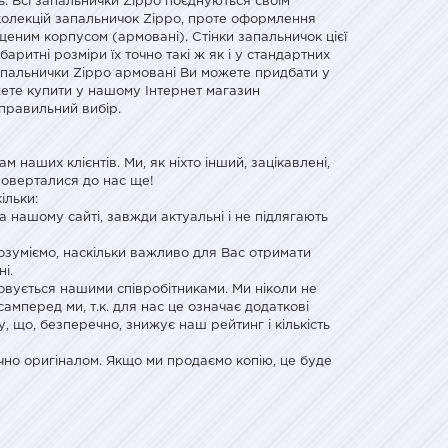
. Всі запальнички Zippo поєднуються своїм
 колекцій запальничок Zippo, проте оформлення
щеним корпусом (армовані). Стінки запальничок цієї
баритні розміри їх точно такі ж як і у стандартних
запальнички Zippo армовані Ви можете придбати у
ете купити у нашому Інтернет магазин
 правильний вибір.
наших клієнтів. Ми, як ніхто інший, зацікавлені,
поверталися до нас ще!
ільки:
 на нашому сайті, завжди актуальні і не підлягають
озуміємо, наскільки важливо для Вас отримати
і.
овується нашими співробітниками. Ми ніколи не
мперед ми, т.к. для нас це означає додаткові
, що, безперечно, знижує наш рейтинг і кількість
чно оригіналом. Якщо ми продаємо копію, це буде