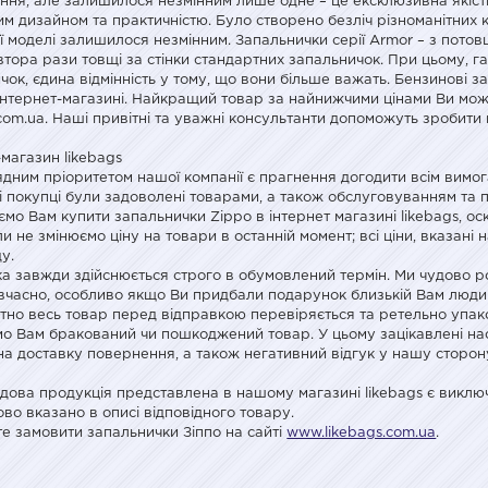
ня, але залишилося незмінним лише одне – це ексклюзивна якість
им дизайном та практичністю. Було створено безліч різноманітних
ї моделі залишилося незмінним. Запальнички серії Armor – з потов
івтора рази товщі за стінки стандартних запальничок. При цьому, га
чок, єдина відмінність у тому, що вони більше важать. Бензинові 
нтернет-магазині. Найкращий товар за найнижчими цінами Ви мож
.com.ua. Наші привітні та уважні консультанти допоможуть зробити
-магазин likebags
ним пріоритетом нашої компанії є прагнення догодити всім вимогам 
 покупці були задоволені товарами, а також обслуговуванням та 
мо Вам купити запальнички Zippo в інтернет магазині likebags, оск
ли не змінюємо ціну на товари в останній момент; всі ціни, вказані
у.
ка завжди здійснюється строго в обумовлений термін. Ми чудово р
вчасно, особливо якщо Ви придбали подарунок близькій Вам людин
тно весь товар перед відправкою перевіряється та ретельно упак
о Вам бракований чи пошкоджений товар. У цьому зацікавлені наса
на доставку повернення, а також негативний відгук у нашу сторону
.
дова продукція представлена в нашому магазині likebags є виклю
ово вказано в описі відповідного товару.
е замовити запальнички Зіппо на сайті
www.likebags.com.ua
.