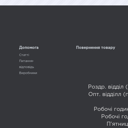
Допомога
Повернення товару
Статті
Питання-
відповідь
Виробники
Роздр. відділ
Опт. відділл 
Робочі годин
Робочі го
П'ятниц