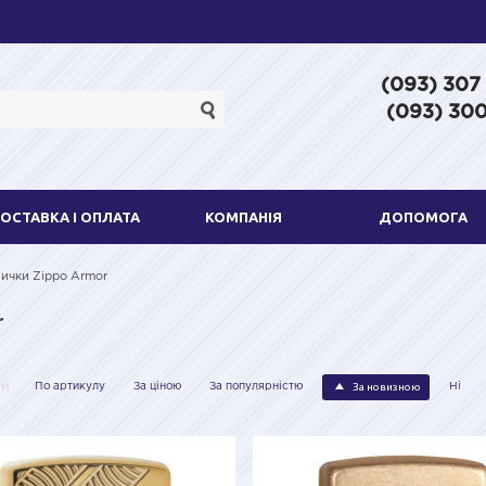
(093) 307
(093) 300
ОСТАВКА І ОПЛАТА
КОМПАНІЯ
ДОПОМОГА
ички Zippo Armor
r
За новизною
ти
По артикулу
За ціною
За популярністю
Ні