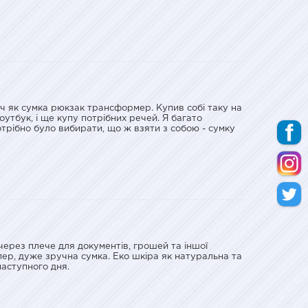
річ як сумка рюкзак трансформер. Купив собі таку на
ноутбук, і ще купу потрібних речей. Я багато
трібно було вибирати, що ж взяти з собою - сумку
через плече для документів, грошей та іншої
упер, дуже зручна сумка. Еко шкіра як натуральна та
аступного дня.