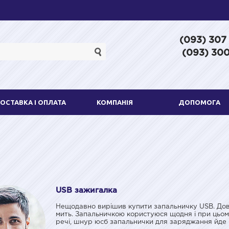
(093) 307
(093) 300
ОСТАВКА І ОПЛАТА
КОМПАНІЯ
ДОПОМОГА
USB зажигалка
Нещодавно вирішив купити запальничку USB. Довг
мить. Запальничкою користуюся щодня і при цьому
речі, шнур юсб запальнички для заряджання йде 