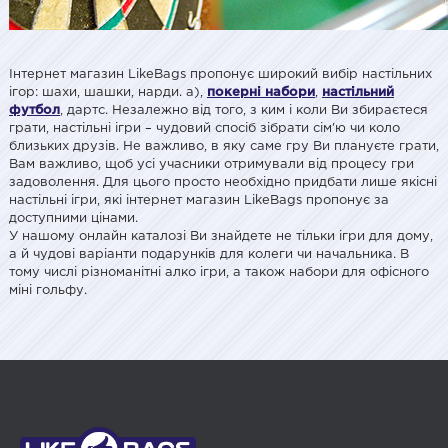
Інтернет магазин LikeBags пропонує широкий вибір настільних
ігор: шахи, шашки, нарди. a),
покерні набори
,
настільний
футбол
, дартс. Незалежно від того, з ким і коли Ви збираєтеся
грати, настільні ігри – чудовий спосіб зібрати сім'ю чи коло
близьких друзів. Не важливо, в яку саме гру Ви плануєте грати,
Вам важливо, щоб усі учасники отримували від процесу гри
задоволення. Для цього просто необхідно придбати лише якісні
настільні ігри, які інтернет магазин LikeBags пропонує за
доступними цінами.
У нашому онлайн каталозі Ви знайдете не тільки ігри для дому,
а й чудові варіанти подарунків для колеги чи начальника. В
тому числі різноманітні алко ігри, а також набори для офісного
міні гольфу.