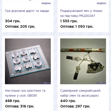
Гра дорожня дартс та нарди.
Подарунковий меч у піхвах
на підставці MS220247
304 грн.
1 555 грн.
Оптова: 205 грн.
Оптова: 1 050 грн.
Настільна гра хрестики та
Сувенірний самурайський
нулики у склі. GB081
набір (меч та аксесуари)
MS228850
468 грн.
440 грн.
Оптова: 316 грн.
Оптова: 297 грн.