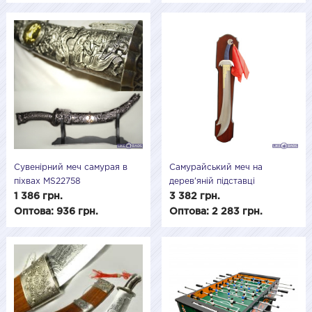
Сувенірний меч самурая в
Самурайський меч на
піхвах MS22758
дерев'яній підставці
MS224047
1 386 грн.
3 382 грн.
Оптова: 936 грн.
Оптова: 2 283 грн.