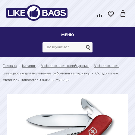
МЕНЮ
Головна
-
Каталог
-
Victorinox ножі швейцарські
-
Victorinox ножі
швейцарські для полювання, риболовлі та туризму
-
Складний ніж
Victorinox Trailmaster 0.8463 12 функцій