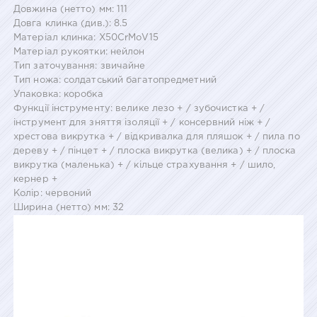
Довжина (нетто) мм: 111
Довга клинка (див.): 8.5
Матеріал клинка: X50CrMoV15
Матеріал рукоятки: нейлон
Тип заточування: звичайне
Тип ножа: солдатський багатопредметний
Упаковка: коробка
Функції інструменту: велике лезо + / зубочистка + /
інструмент для зняття ізоляції + / консервний ніж + /
хрестова викрутка + / відкривалка для пляшок + / пила по
дереву + / пінцет + / плоска викрутка (велика) + / плоска
викрутка (маленька) + / кільце страхування + / шило,
кернер +
Колір: червоний
Ширина (нетто) мм: 32