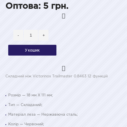
Оптова: 5 грн.
-
+
У кошик
Складний ніж Victorinox Trailmaster 0.8463 12 функцій
Розмір — 18 мм Х 111 мм;
Тип — Складаний;
Матеріал леза — Нержавіюча сталь;
Колір — Червоний;