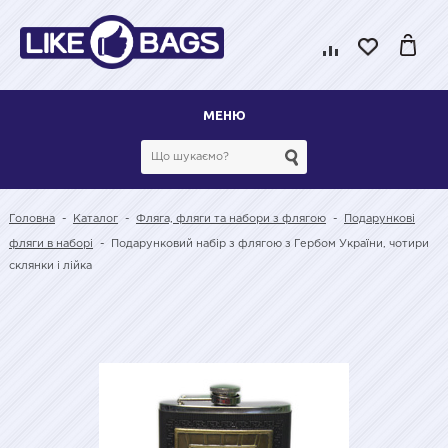
МЕНЮ
Головна
-
Каталог
-
Фляга, фляги та набори з флягою
-
Подарункові
фляги в наборі
-
Подарунковий набір з флягою з Гербом України, чотири
склянки і лійка