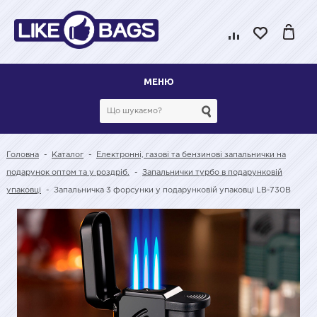
МЕНЮ
Головна
-
Каталог
-
Електронні, газові та бензинові запальнички на
подарунок оптом та у роздріб.
-
Запальнички турбо в подарунковій
упаковці
-
Запальничка 3 форсунки у подарунковій упаковці LB-730B