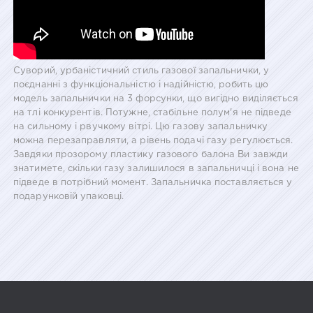
Суворий, урбаністичний стиль газової запальнички, у
поєднанні з функціональністю і надійністю, робить цю
модель запальнички на 3 форсунки, що вигідно виділяється
на тлі конкурентів. Потужне, стабільне полум'я не підведе
на сильному і рвучкому вітрі. Цю газову запальничку
можна перезаправляти, а рівень подачі газу регулюється.
Завдяки прозорому пластику газового балона Ви завжди
знатимете, скільки газу залишилося в запальничці і вона не
підведе в потрібний момент. Запальничка поставляється у
подарунковій упаковці.