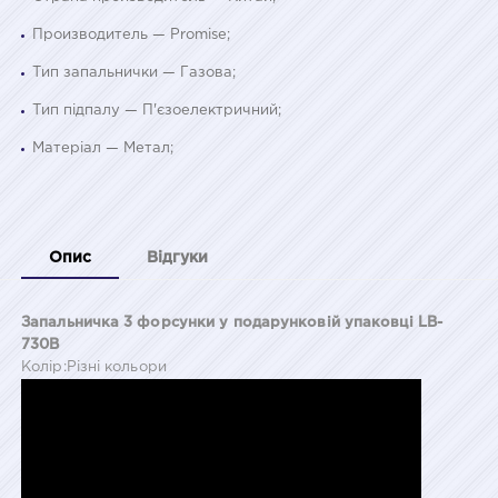
Производитель — Promise;
Тип запальнички — Газова;
Тип підпалу — П'єзоелектричний;
Матеріал — Метал;
Опис
Відгуки
Запальничка 3 форсунки у подарунковій упаковці LB-
730B
Колір:Різні кольори