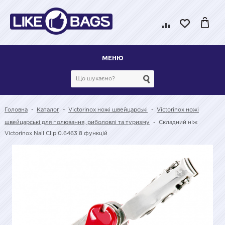
МЕНЮ
Головна
-
Каталог
-
Victorinox ножі швейцарські
-
Victorinox ножі
швейцарські для полювання, риболовлі та туризму
-
Складний ніж
Victorinox Nail Clip 0.6463 8 функцій