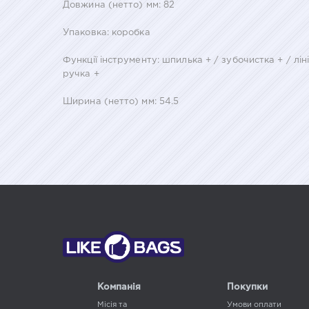
Довжина (нетто) мм: 82
Упаковка: коробка
Функції інструменту: шпилька + / зубочистка + / ліні
ручка +
Ширина (нетто) мм: 54.5
Компанія
Покупки
Місія та
Умови оплати