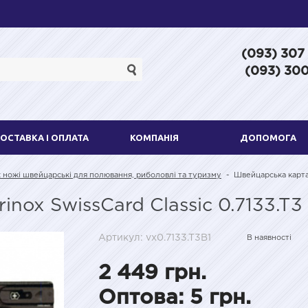
(093) 307
(093) 300
ОСТАВКА І ОПЛАТА
КОМПАНІЯ
ДОПОМОГА
x ножі швейцарські для полювання, риболовлі та туризму
-
Швейцарська карта 
nox SwissCard Classic 0.7133.T3
Артикул: vx0.7133.T3B1
В наявності
2 449 грн.
Оптова: 5 грн.