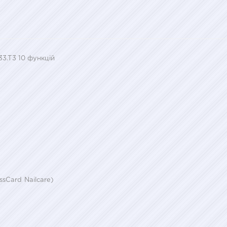
33.T3 10 функцій
sCard Nailcare)