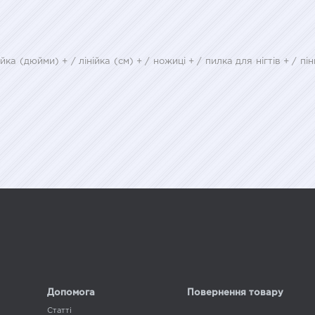
йка (дюйми) + / лінійка (см) + / ножиці + / пилка для нігтів + / п
Допомога
Повернення товару
Статті