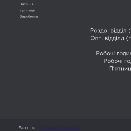
Питання-
відповідь
Виробники
Роздр. відділ
Опт. відділл 
Робочі годин
Робочі го
П'ятниц
Ел. пошта:
info.likebags@gmail.com