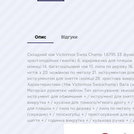
Опис
Відгуки
Складний ніж Victorinox Swiss Champ 1.6795 33 функ
хрестоподібних гвинтів) 6. відкривачка для пляшок 7.
ножиці 14. багатоцільовий ніж 15. пила по дереву 16
нігтів з 20. ножівкою по металу 21. інструментом дл
інструментом для зняття ізоляції 28. хрестова викр
Характеристики (Ніж Victorinox Swisschamp) Вага (н
Матеріал рукоятки: нейлон Тип заточування: звичай
інструмент для обжимання + / інструмент для зняття
викрутка + / кусачки для тонкого/м'якого дроту + / 
для пляшок + / пила по дереву + / пила по металу + 
(середня) + / плоскогубці + / пристосування для ви
шиття + / годинна викрутка + / кулькова ручка + /