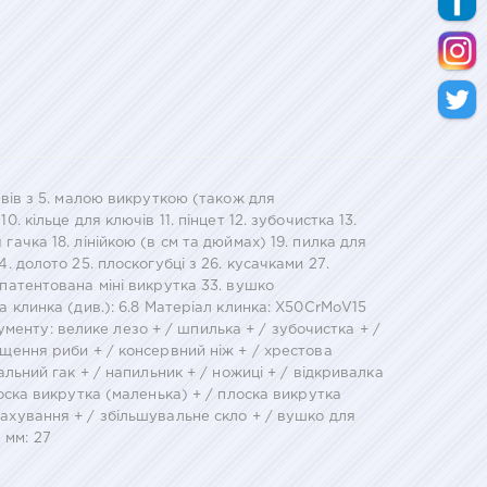
ервів з 5. малою викруткою (також для
. кільце для ключів 11. пінцет 12. зубочистка 13.
гачка 18. лінійкою (в см та дюймах) 19. пилка для
. долото 25. плоскогубці з 26. кусачками 27.
апатентована міні викрутка 33. вушко
га клинка (див.): 6.8 Матеріал клинка: X50CrMoV15
менту: велике лезо + / шпилька + / зубочистка + /
чищення риби + / консервний ніж + / хрестова
альний гак + / напильник + / ножиці + / відкривалка
лоска викрутка (маленька) + / плоска викрутка
рахування + / збільшувальне скло + / вушко для
 мм: 27