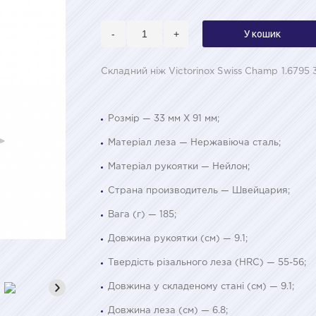
-
+
У кошик
Складний ніж Victorinox Swiss Champ 1.6795 
Розмір — 33 мм Х 91 мм;
Матеріал леза — Нержавіюча сталь;
Матеріал рукоятки — Нейлон;
Страна производитель — Швейцария;
Вага (г) — 185;
Довжина рукоятки (см) — 9.1;
Твердість різального леза (HRC) — 55-56;
Довжина у складеному стані (см) — 9.1;
Довжина леза (см) — 6.8;