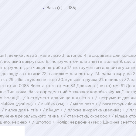
Вага (г) — 185;
ції 1. велике лезо 2. мале лезо 3. штопор 4. відкривала для конс
 великий викруткою 8. інструментом для зняття ізоляції 9. шило 10
. інструмент для чищення риби з 17 інструментом для витягування 
я догляду за нігтями 22. напилком для металу 23. мала викрутка 24
утка 29. збільшувальне скло 30. кулькова ручка 31. шпилька 32. з
етто) кг: 0.185 Висота (нетто) мм: 33 Довжина (нетто) мм: 91 Дов
не Тип ножа: багатопредметний Упаковка: коробка Функції інстру
 ізоляції + / інструмент для чищення нігтів + / інструмент для 
лінійка (дюйми) + / лінійка (см) + / мале лезо + / багатофункціон
/ пилка для нігтів + / пінцет + / плоска викрутка (велика) + / п
лучення рибальського гачка + / стаместка, скребок + / кільце ст
 шило, кернер + / штопор + Колір: червоний (red) Ширина (нетто)