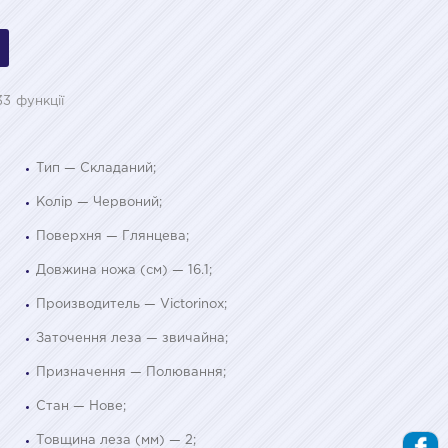
33 функції
Тип — Складаний;
Колір — Червоний;
Поверхня — Глянцева;
Довжина ножа (см) — 16.1;
Производитель — Victorinox;
Заточення леза — звичайна;
Призначення — Полювання;
Стан — Нове;
Товщина леза (мм) — 2;