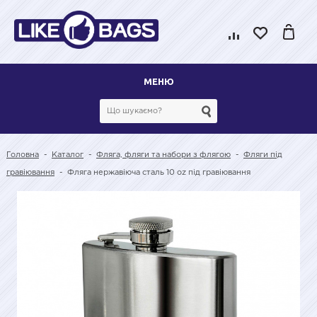
МЕНЮ
Головна
-
Каталог
-
Фляга, фляги та набори з флягою
-
Фляги під
гравіювання
-
Фляга нержавіюча сталь 10 oz під гравіювання