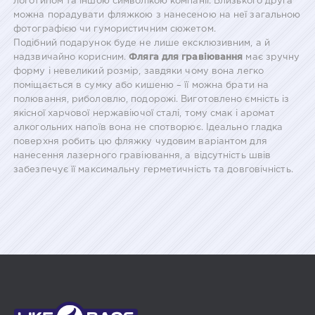
логотипом та іншою символікою компанії. Близького друга
можна порадувати фляжкою з нанесеною на неї загальною
фотографією чи гумористичним сюжетом.
Подібний подарунок буде не лише ексклюзивним, а й
надзвичайно корисним.
Фляга для гравіювання
має зручну
форму і невеликий розмір, завдяки чому вона легко
поміщається в сумку або кишеню – її можна брати на
полювання, риболовлю, подорожі. Виготовлено ємність із
якісної харчової нержавіючої сталі, тому смак і аромат
алкогольних напоїв вона не спотворює. Ідеально гладка
поверхня робить цю фляжку чудовим варіантом для
нанесення лазерного гравіювання, а відсутність швів
забезпечує її максимальну герметичність та довговічність.