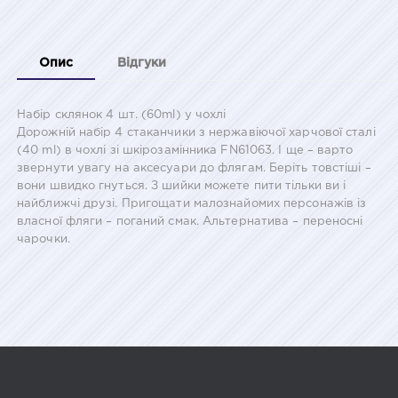
Опис
Відгуки
Набір склянок 4 шт. (60ml) у чохлі
Дорожній набір 4 стаканчики з нержавіючої харчової сталі
(40 ml) в чохлі зі шкірозамінника FN61063. І ще – варто
звернути увагу на аксесуари до флягам. Беріть товстіші –
вони швидко гнуться. З шийки можете пити тільки ви і
найближчі друзі. Пригощати малознайомих персонажів із
власної фляги – поганий смак. Альтернатива – переносні
чарочки.