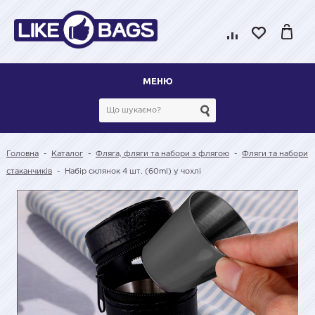
МЕНЮ
Головна
-
Каталог
-
Фляга, фляги та набори з флягою
-
Фляги та набори
стаканчиків
-
Набір склянок 4 шт. (60ml) у чохлі