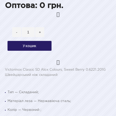
Оптова: 0 грн.
-
+
У кошик
Victorinox Classic SD Alox Colours, Sweet Berry 0.6221.201G
Швейцарський ніж складаний
Тип — Складаний;
Матеріал леза — Нержавіюча сталь;
Колір — Червоний ;