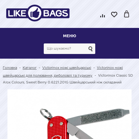
МЕНЮ
Головна
-
Каталог
-
Victorinox ножі швейцарські
-
Victorinox ножі
швейцарські для полювання, риболовлі та туризму
-
Victorinox Classic SD
Alox Colours, Sweet Berry 0.6221.201G Швейцарський ніж складаний