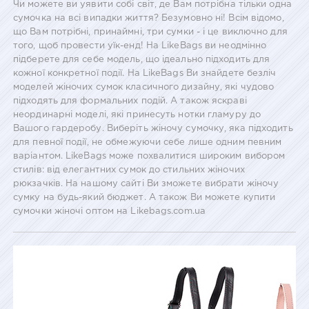
Чи можете ви уявити собі світ, де Вам потрібна тільки одна
сумочка на всі випадки життя? Безумовно ні! Всім відомо,
що Вам потрібні, принаймні, три сумки - і це виключно для
того, щоб провести уїк-енд! На LikeBags ви неодмінно
підберете для себе модель, що ідеально підходить для
кожної конкретної події. На LikeBags Ви знайдете безліч
моделей жіночих сумок класичного дизайну, які чудово
підходять для формальних подій. А також яскраві
неординарні моделі, які принесуть нотки гламуру до
Вашого гардеробу. Виберіть жіночу сумочку, яка підходить
для певної події, не обмежуючи себе лише одним певним
варіантом. LikeBags може похвалитися широким вибором
стилів: від елегантних сумок до стильних жіночих
рюкзачків. На нашому сайті Ви зможете вибрати жіночу
сумку на будь-який бюджет. А також Ви можете купити
сумочки жіночі оптом на Likebags.com.ua