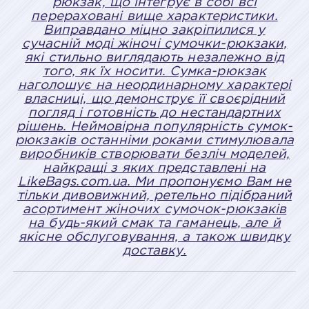
рюкзак, що інтегрує в собі всі
перераховані вище характеристики.
Виправдано міцно закріпилися у
сучасній моді жіночі сумочки-рюкзаки,
які стильно виглядають незалежно від
того, як їх носити. Сумка-рюкзак
наголошує на неординарному характері
власниці, що демонструє її своєрідний
погляд і готовність до нестандартних
рішень. Неймовірна популярність сумок-
рюкзаків останніми роками стимулювала
виробників створювати безліч моделей,
найкращі з яких представлені на
LikeBags.com.ua. Ми пропонуємо Вам не
тільки дивовижний, ретельно підібраний
асортимент жіночих сумочок-рюкзаків
на будь-який смак та гаманець, але й
якісне обслуговування, а також швидку
доставку.