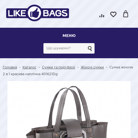
МЕНЮ
Головна
-
Каталог
-
Сумки та портфелі
-
Жіночі сумки
-
Сумка жіноча
2 в 1 красива наплічна 401621Dg