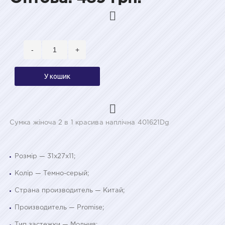
-
+
У кошик
Сумка жіноча 2 в 1 красива наплічна 401621Dg
Розмір — 31х27х11;
Колір — Темно-серый;
Страна производитель — Китай;
Производитель — Promise;
Тип застежки — Молния;