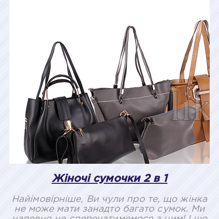
Жіночі сумочки 2 в 1
Найімовірніше, Ви чули про те, що жінка
не може мати занадто багато сумок. Ми
напевно не сперечатимемося з цим! І що