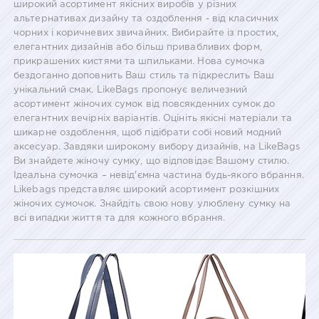
широкий асортимент якісних виробів у різних
альтернативах дизайну та оздоблення - від класичних
чорних і коричневих звичайних. Вибирайте із простих,
елегантних дизайнів або більш привабливих форм,
прикрашених кистями та шпильками. Нова сумочка
бездоганно доповнить Ваш стиль та підкреслить Ваш
унікальний смак. LikeBags пропонує величезний
асортимент жіночих сумок від повсякденних сумок до
елегантних вечірніх варіантів. Оцініть якісні матеріали та
шикарне оздоблення, щоб підібрати собі новий модний
аксесуар. Завдяки широкому вибору дизайнів, на LikeBags
Ви знайдете жіночу сумку, що відповідає Вашому стилю.
Ідеальна сумочка – невід'ємна частина будь-якого вбрання.
Likebags представляє широкий асортимент розкішних
жіночих сумочок. Знайдіть свою нову улюблену сумку на
всі випадки життя та для кожного вбрання.