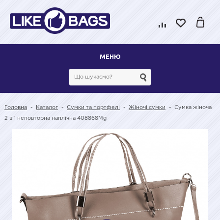
МЕНЮ
Головна
-
Каталог
-
Сумки та портфелі
-
Жіночі сумки
-
Сумка жіноча
2 в 1 неповторна наплічна 408868Mg