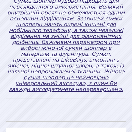
Сумка шоппер чудово підходить для
повсякденного використання. Великий
внутрішній обсяг не обмежується одним
основним відділенням. Зазвичай сумки
шоппери мають окремі кишені для
мобільного телефону, а також невеликі
відділення на змійці для різноманітних
дрібниць. Важливим параметром при
виборі жіночої сумки шоппер є
матеріали та фурнітура. Сумки,
представлені на LikeBags, виконані з
якісної, міцної штучної шкіри, а також із
щільної непромокаючої тканини. Жіноча
сумка шоппер це неймовірно
універсальний аксесуар, з яким Ви
завжди виглядатимете неперевершено.