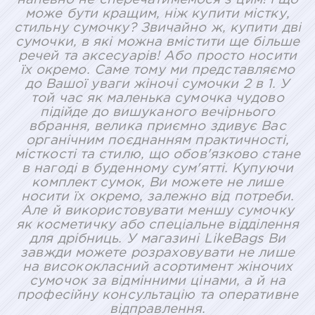
може бути кращим, ніж купити містку,
стильну сумочку? Звичайно ж, купити дві
сумочки, в які можна вмістити ще більше
речей та аксесуарів! Або просто носити
їх окремо. Саме тому ми представляємо
до Вашої уваги жіночі сумочки 2 в 1. У
той час як маленька сумочка чудово
підійде до вишуканого вечірнього
вбрання, велика приємно здивує Вас
органічним поєднанням практичності,
місткості та стилю, що обов'язково стане
в нагоді в буденному сум'ятті. Купуючи
комплект сумок, Ви можете не лише
носити їх окремо, залежно від потреби.
Але й використовувати меншу сумочку
як косметичку або спеціальне відділення
для дрібниць. У магазині LikeBags Ви
завжди можете розраховувати не лише
на висококласний асортимент жіночих
сумочок за відмінними цінами, а й на
професійну консультацію та оперативне
відправлення.