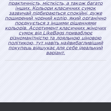
практичність, місткість, а також багато
інших. Кольори класичних сумок
зазвичай підбираються спокійні, дуже
поширений чорний колір, який органічно
поєднується з іншими рішеннями
кольорів. Асортимент класичних жіночих
сумок від LikeBags приваблює
різноманітністю та лояльною ціновою
політикою, тут навіть найвибагливіший
покупець відшукає для себе ідеальний
варіант.