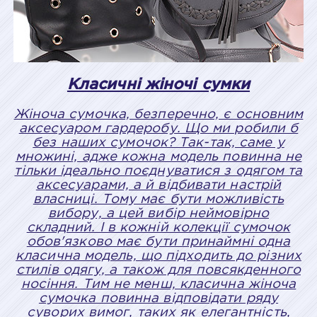
Класичні жіночі сумки
Жіноча сумочка, безперечно, є основним
аксесуаром гардеробу. Що ми робили б
без наших сумочок? Так-так, саме у
множині, адже кожна модель повинна не
тільки ідеально поєднуватися з одягом та
аксесуарами, а й відбивати настрій
власниці. Тому має бути можливість
вибору, а цей вибір неймовірно
складний. І в кожній колекції сумочок
обов'язково має бути принаймні одна
класична модель, що підходить до різних
стилів одягу, а також для повсякденного
носіння. Тим не менш, класична жіноча
сумочка повинна відповідати ряду
суворих вимог, таких як елегантність,