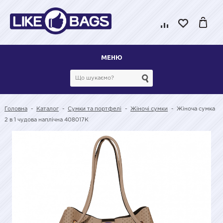
МЕНЮ
Головна
-
Каталог
-
Сумки та портфелі
-
Жіночі сумки
-
Жіноча сумка
2 в 1 чудова наплічна 408017K