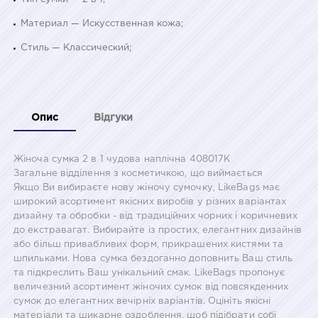
Материал — Искусственная кожа;
Стиль — Классический;
Опис
Відгуки
Жіноча сумка 2 в 1 чудова наплічна 408017K
Загальне відділення з косметичкою, що виймається
Якщо Ви вибираєте нову жіночу сумочку, LikeBags має
широкий асортимент якісних виробів у різних варіантах
дизайну та обробки - від традиційних чорних і коричневих
до екстравагат. Вибирайте із простих, елегантних дизайнів
або більш привабливих форм, прикрашених кистями та
шпильками. Нова сумка бездоганно доповнить Ваш стиль
та підкреслить Ваш унікальний смак. LikeBags пропонує
величезний асортимент жіночих сумок від повсякденних
сумок до елегантних вечірніх варіантів. Оцініть якісні
матеріали та шикарне оздоблення, щоб підібрати собі