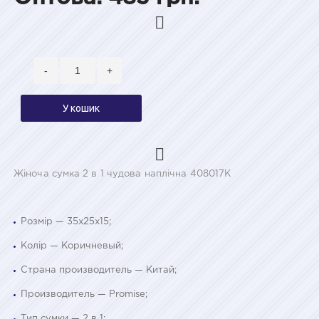
-
+
У кошик
Жіноча сумка 2 в 1 чудова наплічна 408017K
Розмір — 35x25x15;
Колір — Коричневый;
Страна производитель — Китай;
Производитель — Promise;
Тип сумки — 2 в 1;