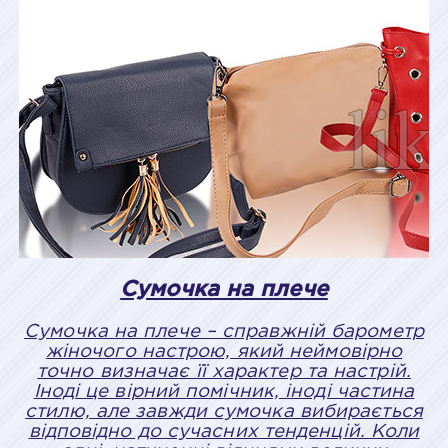
Сумочка на плече
Сумочка на плече – справжній барометр
жіночого настрою, який неймовірно
точно визначає її характер та настрій.
Іноді це вірний помічник, іноді частина
стилю, але завжди сумочка вибирається
відповідно до сучасних тенденцій. Коли