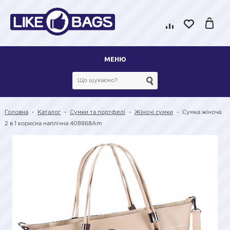
МЕНЮ
Головна
-
Каталог
-
Сумки та портфелі
-
Жіночі сумки
-
Сумка жіноча
2 в 1 корисна наплічна 408868Am