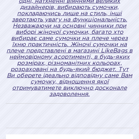
одні, натхненні віяннями великих
дизайнерів, вибирають сумочки,
покладаючись лише на стиль, інші
звертають увагу на функціональність.
Незважаючи на основні чинники при
виборі жіночої сумочки, багато хто
вибирає саме сумочки на плече через
їхню практичність. Жіночі сумочки на
плече представлені в магазині LikeBags в
неймовірному асортименті, в будь-яких
розмірах, різноманітних кольорах,
розраховані на будь-який бюджет. Тут
Ви оберете ідеально відповідну саме Вам
сумочку, відношення якої
отримуватимете виключно досконале
задоволення.