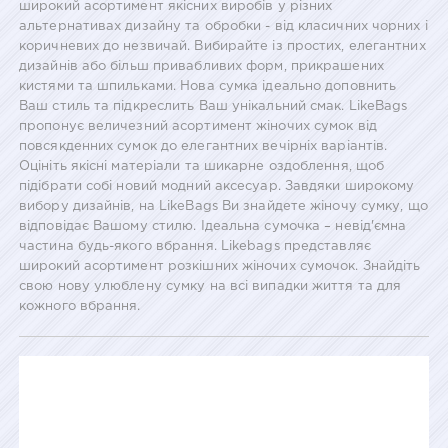
широкий асортимент якісних виробів у різних
альтернативах дизайну та обробки - від класичних чорних і
коричневих до незвичай. Вибирайте із простих, елегантних
дизайнів або більш привабливих форм, прикрашених
кистями та шпильками. Нова сумка ідеально доповнить
Ваш стиль та підкреслить Ваш унікальний смак. LikeBags
пропонує величезний асортимент жіночих сумок від
повсякденних сумок до елегантних вечірніх варіантів.
Оцініть якісні матеріали та шикарне оздоблення, щоб
підібрати собі новий модний аксесуар. Завдяки широкому
вибору дизайнів, на LikeBags Ви знайдете жіночу сумку, що
відповідає Вашому стилю. Ідеальна сумочка – невід'ємна
частина будь-якого вбрання. Likebags представляє
широкий асортимент розкішних жіночих сумочок. Знайдіть
свою нову улюблену сумку на всі випадки життя та для
кожного вбрання.