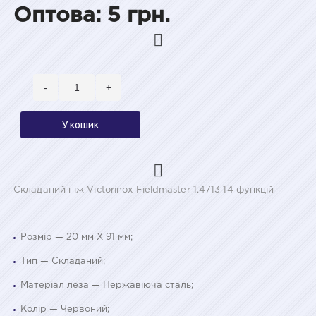
Оптова: 5 грн.
-
+
У кошик
Складаний ніж Victorinox Fieldmaster 1.4713 14 функцій
Розмір — 20 мм Х 91 мм;
Тип — Складаний;
Матеріал леза — Нержавіюча сталь;
Колір — Червоний;