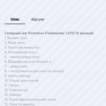
Опис
Відгуки
Складний ніж Victorinox Fieldmaster 1.4713 14 функцій
1. Велике лезо
2. Мале лезо
3. Хрестова викрутка
4. Консервний ніж з:
5. - малою викруткою
6. Відкривачка для пляшок з:
7. - викруткою
8. – інструментом для зняття ізоляції
9. Шило, кернер
10. Кільце для ключів
11. Пінцет
12. Зубочистка
13. Ножиці
14. Багатофункціональний гачок
15. Пила по дереву