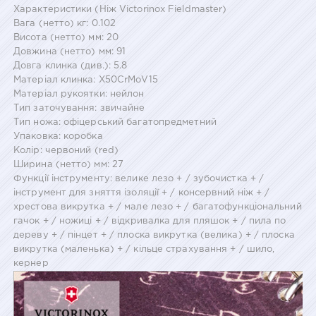
Характеристики (Ніж Victorinox Fieldmaster)
Вага (нетто) кг: 0.102
Висота (нетто) мм: 20
Довжина (нетто) мм: 91
Довга клинка (див.): 5.8
Матеріал клинка: X50CrMoV15
Матеріал рукоятки: нейлон
Тип заточування: звичайне
Тип ножа: офіцерський багатопредметний
Упаковка: коробка
Колір: червоний (red)
Ширина (нетто) мм: 27
Функції інструменту: велике лезо + / зубочистка + /
інструмент для зняття ізоляції + / консервний ніж + /
хрестова викрутка + / мале лезо + / багатофункціональний
гачок + / ножиці + / відкривалка для пляшок + / пила по
дереву + / пінцет + / плоска викрутка (велика) + / плоска
викрутка (маленька) + / кільце страхування + / шило,
кернер