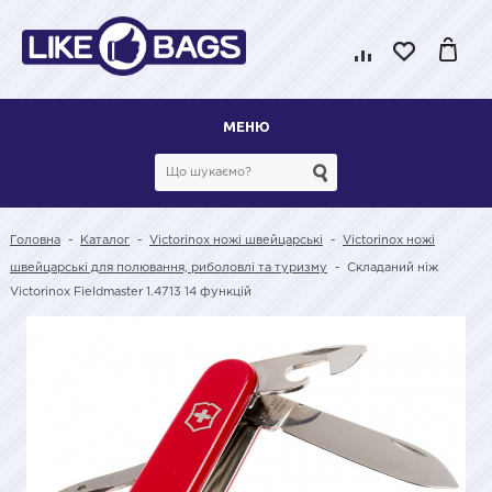
МЕНЮ
Головна
-
Каталог
-
Victorinox ножі швейцарські
-
Victorinox ножі
швейцарські для полювання, риболовлі та туризму
-
Складаний ніж
Victorinox Fieldmaster 1.4713 14 функцій