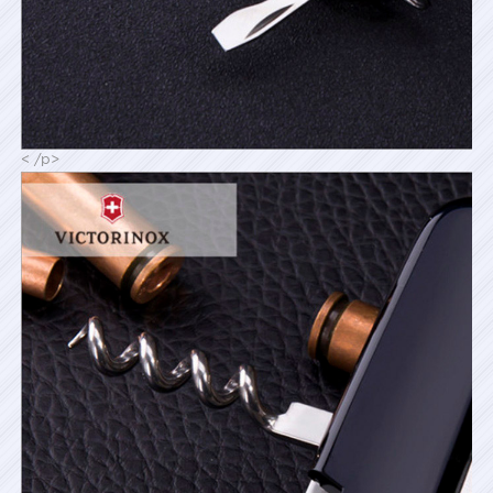
< /p>