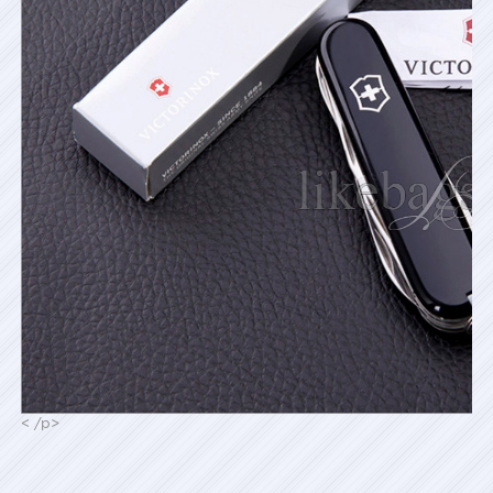
< /p>