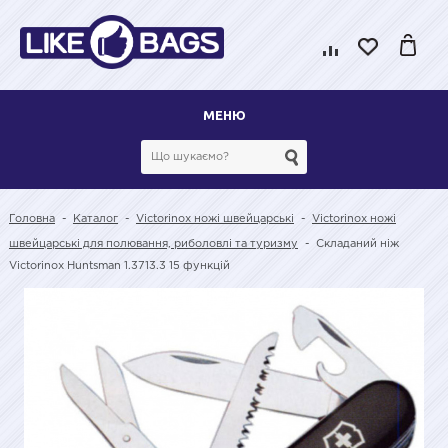
МЕНЮ
Головна
-
Каталог
-
Victorinox ножі швейцарські
-
Victorinox ножі
швейцарські для полювання, риболовлі та туризму
-
Складаний ніж
Victorinox Huntsman 1.3713.3 15 функцій