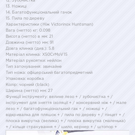
12. Зубочистка
13. Ножиці
14. Багатофункціональний гачок
15. Пила по дереву
Характеристики (Ніж Victorinox Huntsman)
Вага (нетто) кг: 0.098
Висота (нетто) в мм: 21
Довжина (нетто) мм: 91
Довга клинка (див.): 5.8
Матеріал клинка: X50CrMoV15
Матеріал рукоятки: нейлон
Тип заточування: звичайне
Тип ножа: офіцерський багатопредметний
Упаковка: коробка
Колір: чорний (black)
Ширина (нетто) мм: 27
Функції інструменту: велике лезо + / зубочистка + /
інструмент для зняття ізоляції + / консервний ніж + / мале
лезо + / багатофункціональний гак + / ножиці + /
відкривалка для пляшок + / пила по дереву + / пінцет + /
плоска викрутка (велика) + / плоска викрутка (маленька)
+ / кільце страхування + / шило, кернер + / штопор +