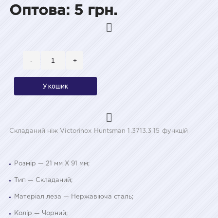
Оптова: 5 грн.
-
+
У кошик
Складаний ніж Victorinox Huntsman 1.3713.3 15 функцій
Розмір — 21 мм Х 91 мм;
Тип — Складаний;
Матеріал леза — Нержавіюча сталь;
Колір — Чорний;