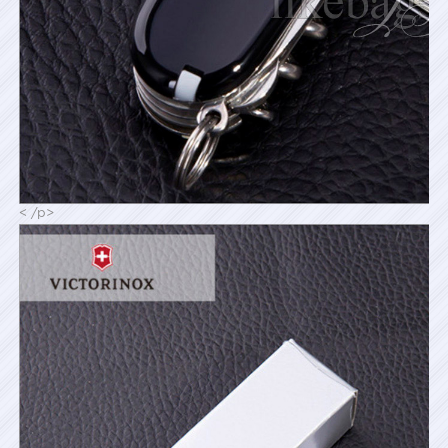
< /p>