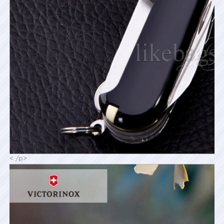
< /p>