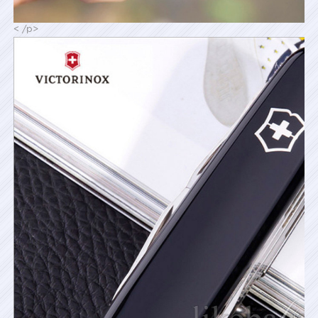
< /p>