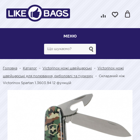
МЕНЮ
Головна
-
Каталог
-
Victorinox ножі швейцарські
-
Victorinox ножі
швейцарські для полювання, риболовлі та туризму
-
Складаний ніж
Victorinox Spartan 1.3603.94 12 функцій