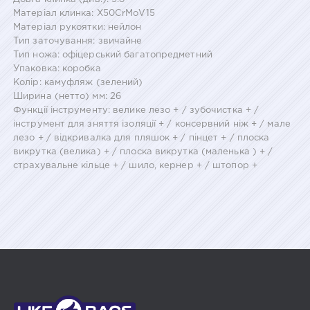
Матеріал клинка: X50CrMoV15
Матеріал рукоятки: нейлон
Тип заточування: звичайне
Тип ножа: офіцерський багатопредметний
Упаковка: коробка
Колір: камуфляж (зелений)
Ширина (нетто) мм: 26
Функції інструменту: велике лезо + / зубочистка + /
інструмент для зняття ізоляції + / консервний ніж + / мале
лезо + / відкривалка для пляшок + / пінцет + / плоска
викрутка (велика) + / плоска викрутка (маленька ) + /
страхувальне кільце + / шило, кернер + / штопор +