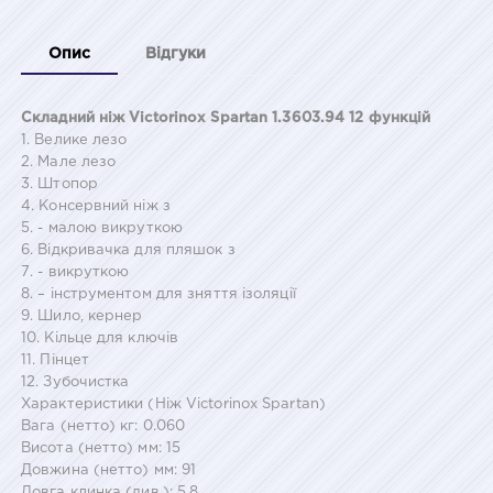
Опис
Відгуки
Складний ніж Victorinox Spartan 1.3603.94 12 функцій
1. Велике лезо
2. Мале лезо
3. Штопор
4. Консервний ніж з
5. - малою викруткою
6. Відкривачка для пляшок з
7. - викруткою
8. – інструментом для зняття ізоляції
9. Шило, кернер
10. Кільце для ключів
11. Пінцет
12. Зубочистка
Характеристики (Ніж Victorinox Spartan)
Вага (нетто) кг: 0.060
Висота (нетто) мм: 15
Довжина (нетто) мм: 91
Довга клинка (див.): 5.8