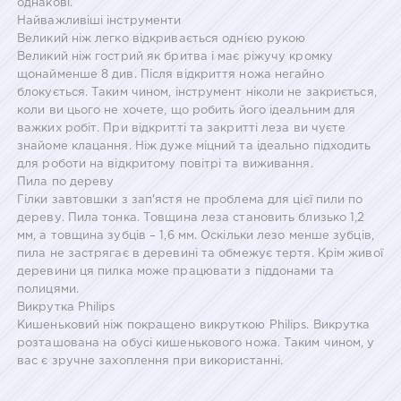
однакові.
Найважливіші інструменти
Великий ніж легко відкривається однією рукою
Великий ніж гострий як бритва і має ріжучу кромку
щонайменше 8 див. Після відкриття ножа негайно
блокується. Таким чином, інструмент ніколи не закриється,
коли ви цього не хочете, що робить його ідеальним для
важких робіт. При відкритті та закритті леза ви чуєте
знайоме клацання. Ніж дуже міцний та ідеально підходить
для роботи на відкритому повітрі та виживання.
Пила по дереву
Гілки завтовшки з зап'ястя не проблема для цієї пили по
дереву. Пила тонка. Товщина леза становить близько 1,2
мм, а товщина зубців – 1,6 мм. Оскільки лезо менше зубців,
пила не застрягає в деревині та обмежує тертя. Крім живої
деревини ця пилка може працювати з піддонами та
полицями.
Викрутка Philips
Кишеньковий ніж покращено викруткою Philips. Викрутка
розташована на обусі кишенькового ножа. Таким чином, у
вас є зручне захоплення при використанні.