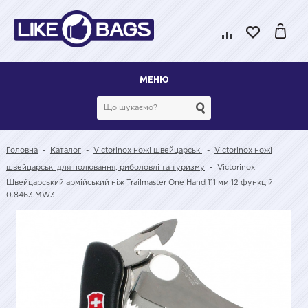
МЕНЮ
Головна
-
Каталог
-
Victorinox ножі швейцарські
-
Victorinox ножі
швейцарські для полювання, риболовлі та туризму
-
Victorinox
Швейцарський армійський ніж Trailmaster One Hand 111 мм 12 функцій
0.8463.MW3