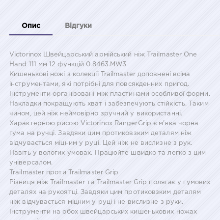
Опис
Відгуки
Victorinox Швейцарський армійський ніж Trailmaster One
Hand 111 мм 12 функцій 0.8463.MW3
Кишенькові ножі з колекції Trailmaster доповнені всіма
інструментами, які потрібні для повсякденних пригод.
Інструменти організовані між пластинами особливої форми.
Накладки покращують хват і забезпечують стійкість. Таким
чином, цей ніж неймовірно зручний у використанні.
Характерною рисою Victorinox RangerGrip є м'яка чорна
гума на ручці. Завдяки цим протиковзким деталям ніж
відчувається міцним у руці. Цей ніж не вислизне з рук.
Навіть у вологих умовах. Працюйте швидко та легко з цим
універсалом.
Trailmaster проти Trailmaster Grip
Різниця між Trailmaster та Trailmaster Grip полягає у гумових
деталях на рукоятці. Завдяки цим протиковзким деталям
ніж відчувається міцним у руці і не вислизне з руки.
Інструменти на обох швейцарських кишенькових ножах