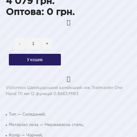
4 079 грн.
Оптова: 0 грн.
-
+
У кошик
Victorinox Швейцарський армійський ніж Trailmaster One
Hand 111 мм 12 функцій 0.8463.MW3
Тип — Складаний;
Матеріал леза — Нержавіюча сталь;
Колір — Чорний;