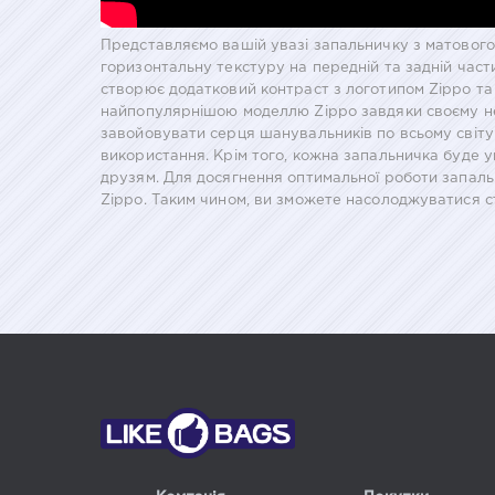
Представляємо вашій увазі запальничку з матового
горизонтальну текстуру на передній та задній части
створює додатковий контраст з логотипом Zippo та 
найпопулярнішою моделлю Zippo завдяки своєму не
завойовувати серця шанувальників по всьому світу
використання. Крім того, кожна запальничка буде 
друзям. Для досягнення оптимальної роботи запаль
Zippo. Таким чином, ви зможете насолоджуватися с