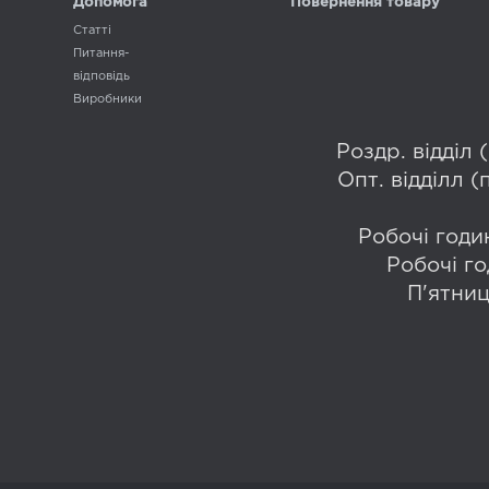
Допомога
Повернення товару
Статті
Питання-
відповідь
Виробники
Роздр. відділ
Опт. відділл 
Робочі годин
Робочі го
П'ятниц