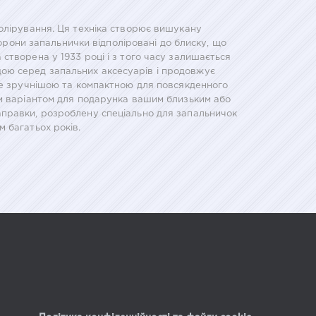
полірування. Ця техніка створює вишукану
торони запальнички відполіровані до блиску, що
створена у 1933 році і з того часу залишається
ою серед запальних аксесуарів і продовжує
 ще зручнішою та компактною для повсякденного
им варіантом для подарунка вашим близьким або
аправки, розроблену спеціально для запальничок
 багатьох років.