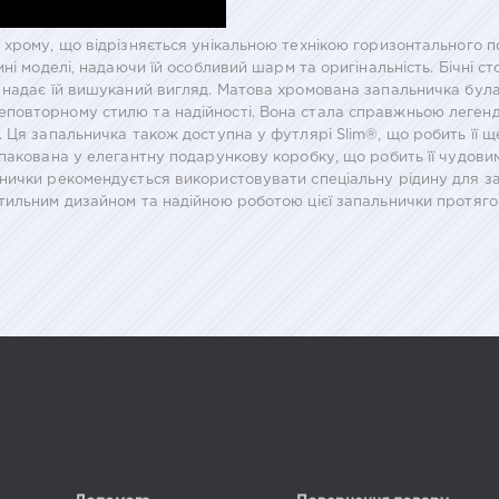
 хрому, що відрізняється унікальною технікою горизонтального 
ні моделі, надаючи їй особливий шарм та оригінальність. Бічні с
надає їй вишуканий вигляд. Матова хромована запальничка була 
повторному стилю та надійності. Вона стала справжньою легенд
. Ця запальничка також доступна у футлярі Slim®, що робить її
упакована у елегантну подарункову коробку, що робить її чудов
нички рекомендується використовувати спеціальну рідину для з
тильним дизайном та надійною роботою цієї запальнички протягом