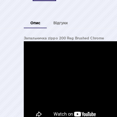
Опис
Відгуки
Запальничка zippo 200 Reg Brushed Chrome