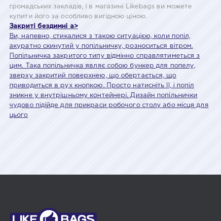
громадських закладів, і в магазині Likebags ви можете
купити його за особливо вигідною ціною.
Закриті бездимні a>
Ви, напевно, стикалися з такою ситуацією, коли попіл,
акуратно скинутий у попільничку, розноситься вітром.
Попільничка закритого типу відмінно справлятиметься з
цим. Така попільничка являє собою бункер для попелу,
зверху закритий поверхнею, що обертається, що
приводиться в рух кнопкою. Просто натисніть її, і попіл
зникне у внутрішньому контейнері. Дизайн попільнички
чудово підійде для прикраси робочого столу або місця для
цього