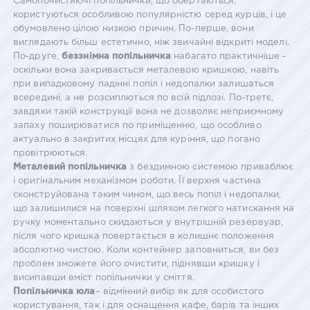
Самопочистяючі попільнички, що обертаються,
користуються особливою популярністю серед курців, і це
обумовлено цілою низкою причин. По-перше, вони
виглядають більш естетично, ніж звичайні відкриті моделі.
По-друге,
беззнімна попільничка
набагато практичніше -
оскільки вона закривається металевою кришкою, навіть
при випадковому падінні попіл і недопалки залишаться
всередині, а не розсиплються по всій підлозі. По-третє,
завдяки такій конструкції вона не дозволяє неприємному
запаху поширюватися по приміщенню, що особливо
актуально в закритих місцях для куріння, що погано
провітрюються.
Металевий попільничка
з бездимною системою приваблює
і оригінальним механізмом роботи. Її верхня частина
сконструйована таким чином, що весь попіл і недопалки,
що залишилися на поверхні шляхом легкого натискання на
ручку моментально скидаються у внутрішній резервуар,
після чого кришка повертається в колишнє положення
абсолютно чистою. Коли контейнер заповниться, ви без
проблем зможете його очистити, піднявши кришку і
висипавши вміст попільнички у сміття.
Попільничка юла
– відмінний вибір як для особистого
користування, так і для оснащення кафе, барів та інших