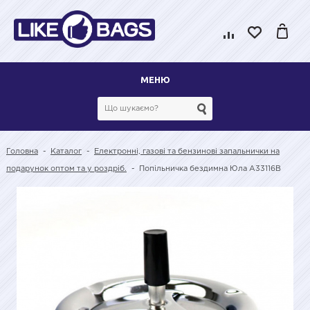
МЕНЮ
Головна
-
Каталог
-
Електронні, газові та бензинові запальнички на
подарунок оптом та у роздріб.
-
Попільничка бездимна Юла A33116B