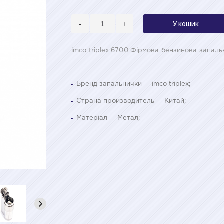
-
+
У кошик
imco triplex 6700 Фірмова бензинова запальн
Бренд запальнички — imco triplex;
Страна производитель — Китай;
Матеріал — Метал;