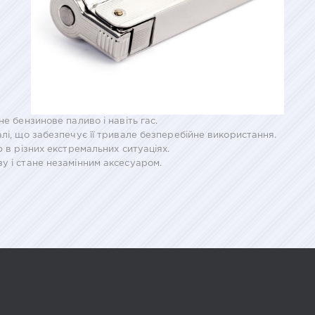
не бензинове паливо і навіть гас.
алі, що забезпечує її тривале безперебійне використання.
ю в різних екстремальних ситуаціях.
у і стане незамінним аксесуаром.