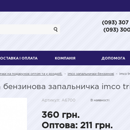
(093) 307
(093) 300
ОСТАВКА І ОПЛАТА
КОМПАНІЯ
ДОПОМОГА
ички на подарунок оптом та у роздріб.
-
imco запальнички бензинові
-
imco t
а бензинова запальничка imco tr
Артикул: A6700
В наявності
360 грн.
Оптова: 211 грн.