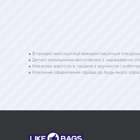
● В процесі експлуатації використовується спеціаль
● Деталі запальнички виготовлені з нержавіючої ст
● Невисока вартість в тандемі з зручністю і робото
● Класичне оформлення підійде до будь-якого образ