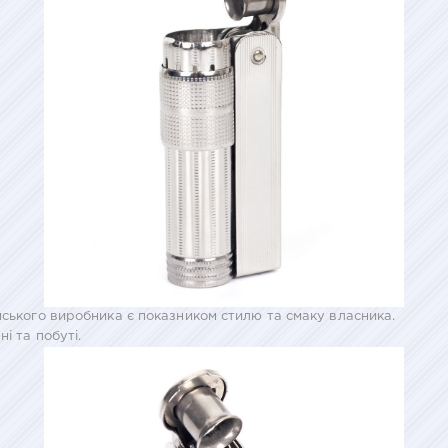
йського виробника є показником стилю та смаку власника.
і та побуті.