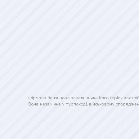
Фірмова бензинова запальничка Imco triplex австрі
Вона незамінна у турпоході, військовому спорядженн