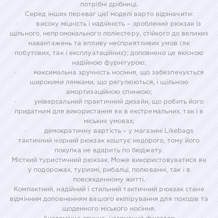
потрібні дрібниці.
Серед інших переваг цієї моделі варто відзначити:
· високу міцність і надійність – зроблений рюкзак із
щільного, непромокального поліестеру, стійкого до великих
навантажень та впливу несприятливих умов (як
побутових, так і експлуатаційних); доповнено це якісною
надійною фурнітурою;
· максимальна зручність носіння, що забезпечується
широкими лямками, що регулюються, і щільною
амортизаційною спинкою;
· універсальний практичний дизайн, що робить його
придатним для використання як в екстремальних, так і в
міських умовах;
· демократичну вартість – у магазині Likebags
тактичний чорний рюкзак коштує недорого, тому його
покупка не вдарить по бюджету.
Місткий туристичний рюкзак. Може використовуватися як
у подорожах, туризмі, рибалці, полюванні, так і в
повсякденному житті.
Компактний, надійний і стильний тактичний рюкзак стане
відмінним доповненням вашого екіпірування для походів та
щоденного міського носіння.