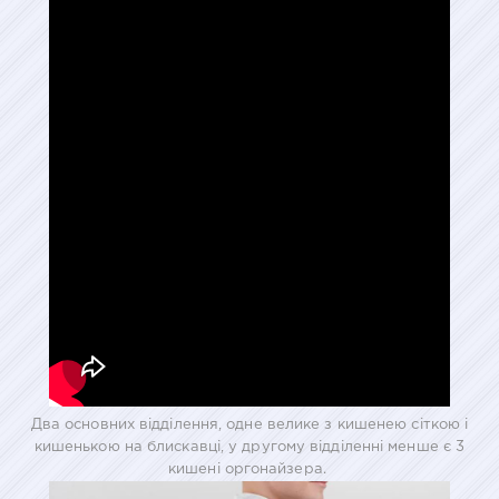
Два основних відділення, одне велике з кишенею сіткою і
кишенькою на блискавці, у другому відділенні менше є 3
кишені оргонайзера.