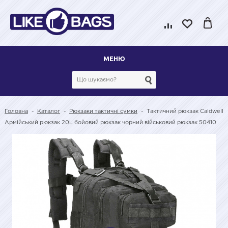
МЕНЮ
Головна
-
Каталог
-
Рюкзаки тактичні сумки
-
Тактичний рюкзак Caldwell
Армійський рюкзак 20L бойовий рюкзак чорний військовий рюкзак 50410