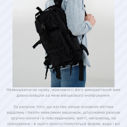
Незважаючи на назву, можливості його використання вже
давно вийшли за межі військового екіпірування.
За рахунок того, що він має кілька основних містких
відділень і безліч невеликих кишеньок, штурмовий рюкзак
зручно носити і в повсякденному житті, наприклад, на
тренування - в нього просто поміститься форма, вода і всі