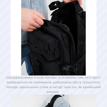
Шанувальникам стилю мілітарі, а особливо тим, хто часто
вибирається на полювання, риболовлю або в туристичні
походи, однозначно стане в нагоді така річ, як армійський
рюкзак.