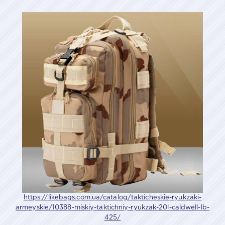
https://likebags.com.ua/catalog/takticheskie-ryukzaki-
armeyskie/10388-miskiy-taktichniy-ryukzak-20l-caldwell-lb-
425/