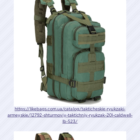
https://likebags.com.ua/catalog/takticheskie-ryukzaki-
armeyskie/12792-shturmoviy-taktichniy-ryukzak-20l-caldwell-
lb-523/