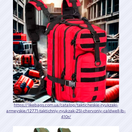
https://likebags.com.ua/catalog/takticheskie-ryukzaki-
armeyskie/12771-taktichniy-ryukzak-25l-chervoniy-caldwell-lb-
410r/