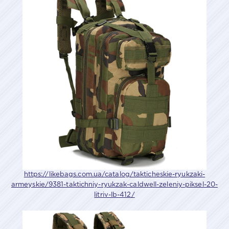
https://likebags.com.ua/catalog/takticheskie-ryukzaki-
armeyskie/9381-taktichniy-ryukzak-caldwell-zeleniy-piksel-20-
litriv-lb-412/