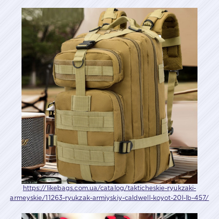
https://likebags.com.ua/catalog/takticheskie-ryukzaki-
armeyskie/11263-ryukzak-armiyskiy-caldwell-koyot-20l-lb-457/