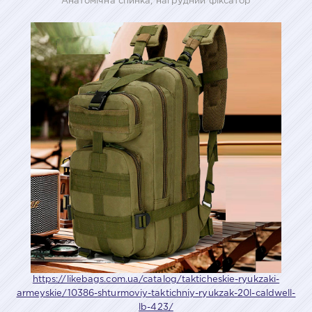
Анатомічна спинка, нагрудний фіксатор
https://likebags.com.ua/catalog/takticheskie-ryukzaki-
armeyskie/10386-shturmoviy-taktichniy-ryukzak-20l-caldwell-
lb-423/