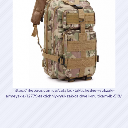
https://likebags.com.ua/catalog/takticheskie-ryukzaki-
armeyskie/12779-taktichniy-ryukzak-caldwell-multikam-lb-518/