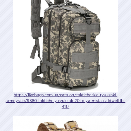
https://likebags.com.ua/catalog/takticheskie-ryukzaki-
armeyskie/9380-taktichniy-ryukzak-20l-dlya-mista-caldwell-lb-
411/