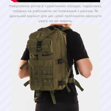
Невід'ємною річчю в туристичних походах, подорожах,
поїздках на риболовлю чи полювання є рюкзак. Як
ідеальний варіант для цих цілей пропонуємо звернути
увагу на цю модель.