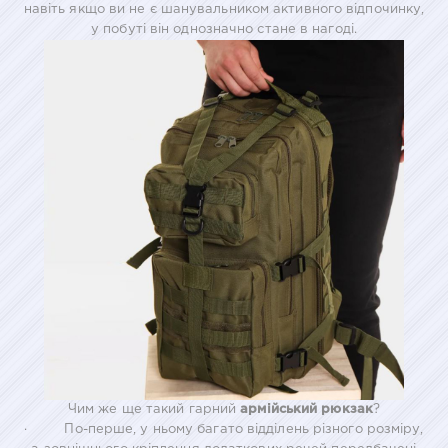
навіть якщо ви не є шанувальником активного відпочинку,
у побуті він однозначно стане в нагоді.
Чим же ще такий гарний
армійський рюкзак
?
· По-перше, у ньому багато відділень різного розміру,