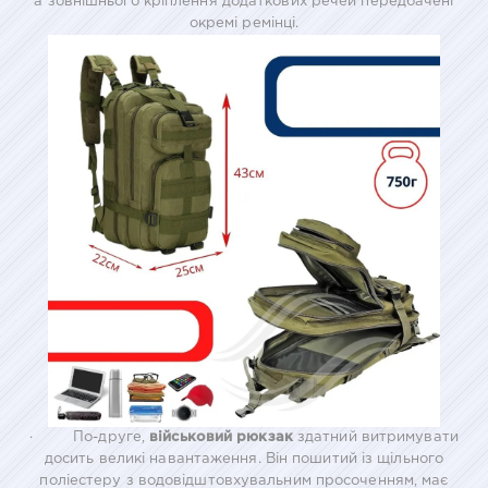
а зовнішнього кріплення додаткових речей передбачені
окремі ремінці.
· По-друге,
військовий рюкзак
здатний витримувати
досить великі навантаження. Він пошитий із щільного
поліестеру з водовідштовхувальним просоченням, має