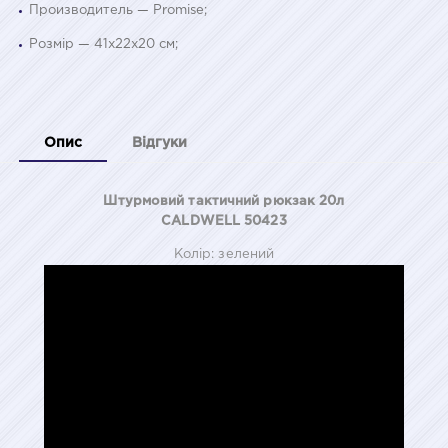
Производитель — Promise;
Розмір — 41x22x20 см;
Опис
Відгуки
Штурмовий тактичний рюкзак 20л
CALDWELL 50423
Колір: зелений