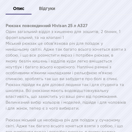
Опис
Відгуки
Рюкзак повсякденний Hivisan 25 л A327
Один загальний відділ з кишенею для зошитів, 2 бічних, 1
фронтальний, та на клапані 1
Міський рюкзак це обов'язкова річ для поїздок у
нинішньому світлі. Адже так багато всього хочеться взяти з
собою, і що все розмістити якраз і потрібен рюкзак, в
якому безліч кишень і відділів куди легко вміщається
ноутбук і багато всього корисного. Наплічні ремені з
особливими м'якими накладками і рельєфною м'якою
спинкою, зроблять так що ви забудете про болі в спині.
Рюкзак підійде як для ділової людини так і для студента та
школяра. Всі рюкзаки мають водовідштовхувальну
властивість, що захистить усі ваші речі від промокання.
Величезний вибір кольорів і моделей, підійде і для чоловіків
і для жінок, тепер є з чого вибирати.
Рюкзак міський це необхідна річ для поїздок у сучасному
світі. Адже так багато всього хочеться взяти з собою, і що