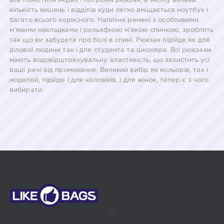
все помістити якраз і потрібен рюкзак, в якому велика
кількість кишень і відділів куди легко вміщається ноутбук і
багато всього корисного. Наплічні ремені з особливими
м'якими накладками і рельєфною м'якою спинкою, зроблять
так що ви забудете про болі в спині. Рюкзак підійде як для
ділової людини так і для студента та школяра. Всі рюкзаки
мають водовідштовхувальну властивість, що захистить усі
ваші речі від промокання. Великий вибір як кольорів, так і
моделей, підійде і для чоловіків, і для жінок, тепер є з чого
вибирати.