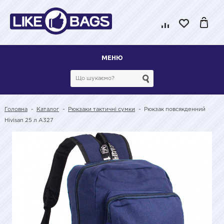
МЕНЮ
Головна
-
Каталог
-
Рюкзаки тактичні сумки
-
Рюкзак повсякденний
Hivisan 25 л A327