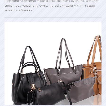
широкий асортимент розкішних жіночих сумочок. Знайдіть
свою нову улюблену сумку на всі випадки життя та для
кожного вбрання.