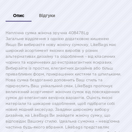
Опис
Відгуки
Наплічна сумка жіноча зручна 408478Lg
Загальне відділення з однією додатковою кишенею
Якщо Ви вибираєте нову жіночу сумочку, LikeBags має
широкий асортимент якісних виробів у різних
альтернативах дизайну та оздоблення - від класичних
чорних та коричневих до екстравагантних яскравих.
Вибирайте із простих, елегантних дизайнів або більш
привабливих форм, прикрашених кистями та шпильками.
Нова сумка бездоганно доповнить Ваш стиль та
підкреслить Ваш унікальний смак. LikeBags пропонує
величезний асортимент жіночих сумок від повсякденних
сумок до елегантних вечірніх варіантів. Оцініть якісні
матеріали та шикарне оздоблення, щоб підібрати собі
новий модний аксесуар. Завдяки широкому вибору
дизайнів, на LikeBags Ви знайдете жіночу сумку, що
відповідає Вашому стилю. Ідеальна сумочка – невід'ємна
частина будь-якого вбрання. Likebags представляє