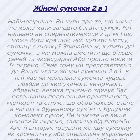
Жіночі сумочки 2 в 1
Найімовірніше, Ви чули про те, що жінка
не може мати занадто багато сумок. Ми
напевно не сперечатимемося з цим! І що
може бути кращим, ніж купити містку,
стильну сумочку? Звичайно ж, купити дві
сумочки, в які можна вмістити ще більше
речей та аксесуарів! Або просто носити
їх окремо. Саме тому ми представляємо
до Вашої уваги жіночі сумочки 2 в 1. У
той час як маленька сумочка чудово
підійде до вишуканого вечірнього
вбрання, велика приємно здивує Вас
органічним поєднанням практичності,
місткості та стилю, що обов'язково стане
в нагоді в буденному сум'ятті. Купуючи
комплект сумок, Ви можете не лише
носити їх окремо, залежно від потреби.
Але й використовувати меншу сумочку
як косметичку або спеціальне відділення