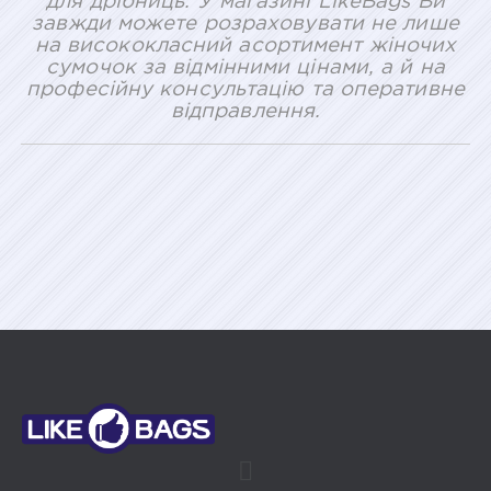
для дрібниць. У магазині LikeBags Ви
завжди можете розраховувати не лише
на висококласний асортимент жіночих
сумочок за відмінними цінами, а й на
професійну консультацію та оперативне
відправлення.