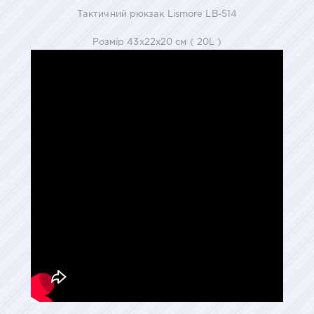
Тактичний рюкзак Lismore LB-514
Розмiр 43x22x20 см ( 20L )