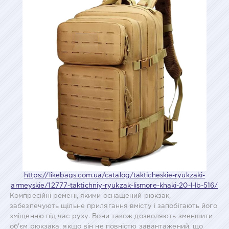
https://likebags.com.ua/catalog/takticheskie-ryukzaki-
armeyskie/12777-taktichniy-ryukzak-lismore-khaki-20-l-lb-516/
Компресійні ремені, якими оснащений рюкзак,
забезпечують щільне прилягання вмісту і запобігають його
зміщенню під час руху. Вони також дозволяють зменшити
об'єм рюкзака, якщо він не повністю завантажений, що