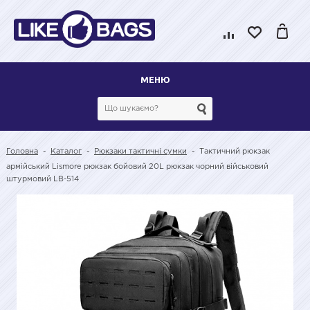
МЕНЮ
Головна
-
Каталог
-
Рюкзаки тактичні сумки
-
Тактичний рюкзак
армійський Lismore рюкзак бойовий 20L рюкзак чорний військовий
штурмовий LB-514