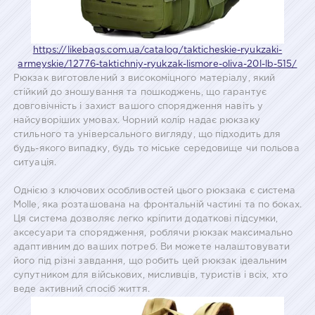
https://likebags.com.ua/catalog/takticheskie-ryukzaki-
armeyskie/12776-taktichniy-ryukzak-lismore-oliva-20l-lb-515/
Рюкзак виготовлений з високоміцного матеріалу, який
стійкий до зношування та пошкоджень, що гарантує
довговічність і захист вашого спорядження навіть у
найсуворіших умовах. Чорний колір надає рюкзаку
стильного та універсального вигляду, що підходить для
будь-якого випадку, будь то міське середовище чи польова
ситуація.
Однією з ключових особливостей цього рюкзака є система
Molle, яка розташована на фронтальній частині та по боках.
Ця система дозволяє легко кріпити додаткові підсумки,
аксесуари та спорядження, роблячи рюкзак максимально
адаптивним до ваших потреб. Ви можете налаштовувати
його під різні завдання, що робить цей рюкзак ідеальним
супутником для військових, мисливців, туристів і всіх, хто
веде активний спосіб життя.