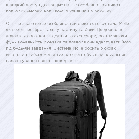
швидкий доступ до предметів. Це особливо важливо в
польових умовах, коли кожна хвилина на рахунку.
Однією з ключових особливостей рюкзака є система Molle,
яка охоплює фронтальну частину та боки. Це дозволяє
додавати додаткові підсумки та аксесуари, розширюючи
функціональність рюкзака та дозволяючи адаптувати його
під будь-які завдання. Система Molle робить рюкзак
ідеальним вибором для тих, хто потребує індивідуальної
налаштування свого спорядження.