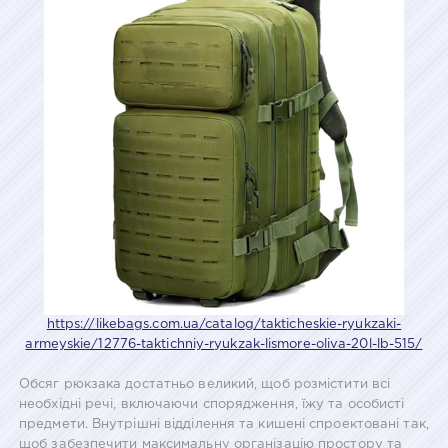
https://likebags.com.ua/catalog/takticheskie-ryukzaki-
armeyskie/12776-taktichniy-ryukzak-lismore-oliva-20l-lb-515/
Обсяг рюкзака достатньо великий, щоб розмістити всі
необхідні речі, включаючи спорядження, їжу та особисті
предмети. Внутрішні відділення та кишені спроектовані так,
щоб забезпечити максимальну організацію простору та