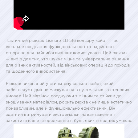
Тактичний рюкзак Lismore LB-516 кольору койот — це
ідеальне поєднання функціональності та надійності,
створене для найвибагливіших користувачів. Цей рюкзак
— вибір для тих, хто шукає міцне та універсальне рішення
для різних активностей, від військових операцій до походів
та щоденного використання.
Рюкзак виконаний у стильному кольорі койот, який
забезпечує відмінне маскування в пустельних та степових
умовах. Цей відтінок, поєднуючи з міцним та стійким до
зношування матеріалом, робить рюкзак не лише естетично
привабливим, але й функціонально ефективним. Він
здатний витримувати екстремальні навантаження і
захистити ваше спорядження в будь-яких погодних умовах.