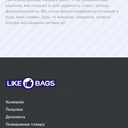
Тактичний рюкзак кольору койот — це універсальне
рішення, яке поєднує в собі надійність, стиль і високу
функціональність. Він стане вашим надійним супутником у
будь-яких умовах, будь то військові завдання, тривалі
походи або щоденні активні дії.
Компанія
Покупки
Допомога
Повернення товару