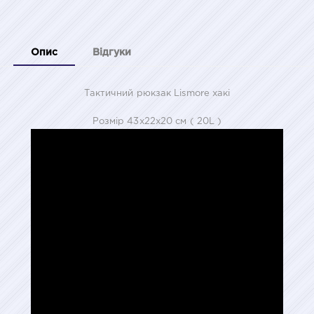
Опис
Відгуки
Тактичний рюкзак Lismore хакі
Розмiр 43x22x20 см ( 20L )