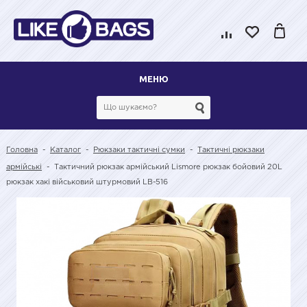
МЕНЮ
Головна
-
Каталог
-
Рюкзаки тактичні сумки
-
Тактичні рюкзаки
армійські
-
Тактичний рюкзак армійський Lismore рюкзак бойовий 20L
рюкзак хакі військовий штурмовий LB-516