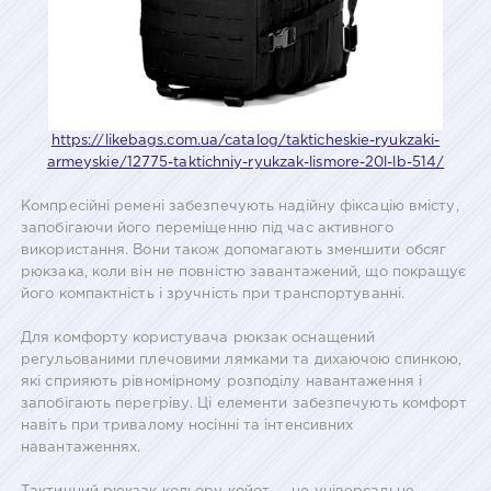
https://likebags.com.ua/catalog/takticheskie-ryukzaki-
armeyskie/12775-taktichniy-ryukzak-lismore-20l-lb-514/
Компресійні ремені забезпечують надійну фіксацію вмісту,
запобігаючи його переміщенню під час активного
використання. Вони також допомагають зменшити обсяг
рюкзака, коли він не повністю завантажений, що покращує
його компактність і зручність при транспортуванні.
Для комфорту користувача рюкзак оснащений
регульованими плечовими лямками та дихаючою спинкою,
які сприяють рівномірному розподілу навантаження і
запобігають перегріву. Ці елементи забезпечують комфорт
навіть при тривалому носінні та інтенсивних
навантаженнях.