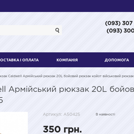
(093) 307
(093) 300
ОСТАВКА І ОПЛАТА
КОМПАНІЯ
ДОПОМОГА
кзак Caldwell Армійський рюкзак 20L бойовий рюкзак койот військовий рюкзак
ll Армійський рюкзак 20L бойо
5
Артикул: A50425
В наявності
350 грн.