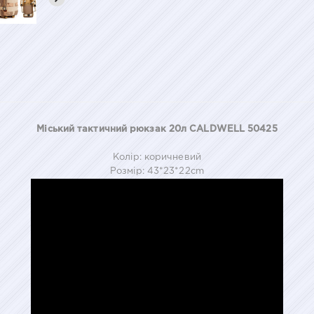
Міський тактичний рюкзак 20л CALDWELL 50425
Колір: коричневий
Розмір: 43*23*22cm