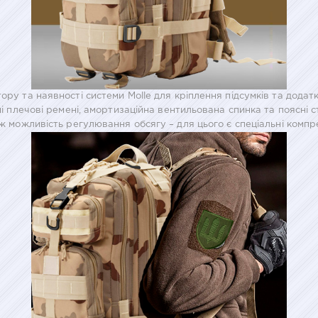
ору та наявності системи Molle для кріплення підсумків та дода
ічні плечові ремені, амортизаційна вентильована спинка та поясн
ож можливість регулювання обсягу – для цього є спеціальні компре