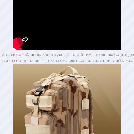
не тільки особливою конструкцією, але й тим, що він підходить д
в, так і серед чоловіків, які захоплюються полюванням, рибалкою