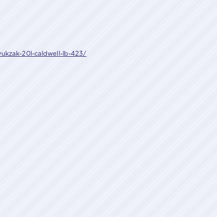
yukzak-20l-caldwell-lb-423/