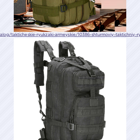
talog/takticheskie-ryukzaki-armeyskie/10386-shturmoviy-taktichniy-r