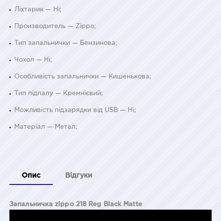
Ліхтарик — Ні;
Производитель — Zippo;
Тип запальнички — Бензинова;
Чохол — Ні;
Особливість запальнички — Кишенькова;
Тип підпалу — Кремнієвий;
Можливість підзарядки від USB — Ні;
Матеріал — Метал;
Опис
Відгуки
Запальничка zippo 218 Reg Black Matte