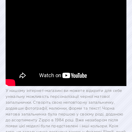
У нашому інтернет-магазині ви можете відкрити для себе
унікальну можливість персоналізації черної матової
запальнички. Створіть свою неповторну запальничку,
додавши фотографії, малюнки, форми та текст! Чорна
матова запальничка була першою у своєму роді, доданою
до асортименту Zippo в 1984 році. Вже незабаром після
появи цієї моделі були представлені і інші кольори. Крім