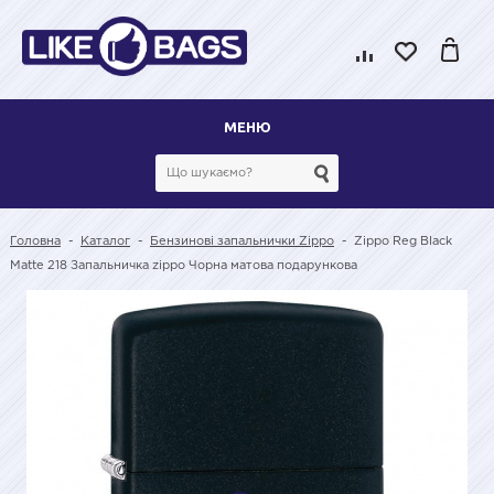
МЕНЮ
Головна
-
Каталог
-
Бензинові запальнички Zippo
-
Zippo Reg Black
Matte 218 Запальничка zippo Чорна матова подарункова