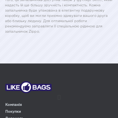
того, ця запальничка доступна також у футлярі Slim®, який
надасть їй ще більшу зручність і компактність. Кожна
запальничка буде упакована в елегантну подарункову
коробку, щоб ви могли приємно здивувати вашого друга
або близьку людину. Для оптимальної роботи
рекомендуємо заправляти її спеціальною рідиною для
запальничок Zippo.
Компанія
Покупки