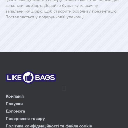
цього подарункового набору входить каністра палива для
запальничок Zippo. Додайте будь-яку класичну
запальничку Zippo, щоб створити особливу презентацію.
Поставляється у подарунковій упаковці.
Компанія
Покупки
Допомога
Повернення товару
Політика конфіденційності та файли cookie