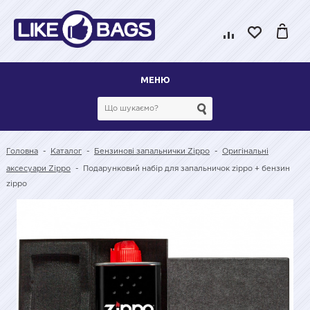
МЕНЮ
Головна
-
Каталог
-
Бензинові запальнички Zippo
-
Оригінальні
аксесуари Zippo
-
Подарунковий набір для запальничок zippo + бензин
zippo