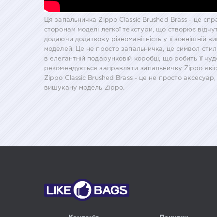
Ця запальничка Zippo Classic Brushed Brass - це спр
сторонам моделі легкої текстури, що створює відчу
додаючи додаткову різноманітність у її зовнішній в
моделей. Це не просто запальничка, це символ стил
в елегантній подарунковій коробці, що робить її чу
рекомендується заправляти запальничку Zippo якіс
Zippo Classic Brushed Brass - це не просто аксесуа
вишукану модель Zippo.