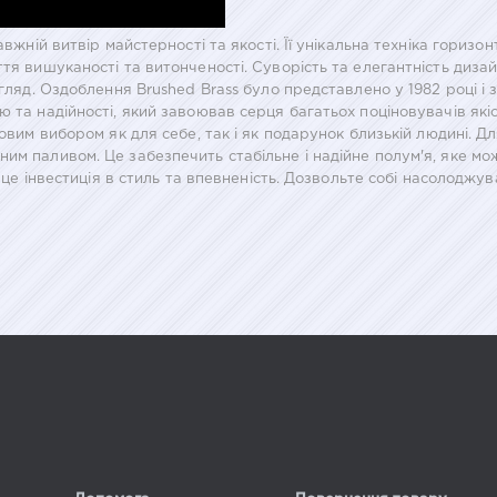
авжній витвір майстерності та якості. Її унікальна техніка гориз
ття вишуканості та витонченості. Суворість та елегантність диз
игляд. Оздоблення Brushed Brass було представлено у 1982 році і
ю та надійності, який завоював серця багатьох поціновувачів як
довим вибором як для себе, так і як подарунок близькій людині. 
ним паливом. Це забезпечить стабільне і надійне полум'я, яке м
р, це інвестиція в стиль та впевненість. Дозвольте собі насолод