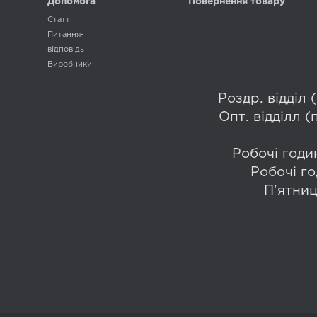
Допомога
Повернення товару
Статті
Питання-
відповідь
Виробники
Роздр. відділ
Опт. відділл 
Робочі годин
Робочі го
П'ятниц