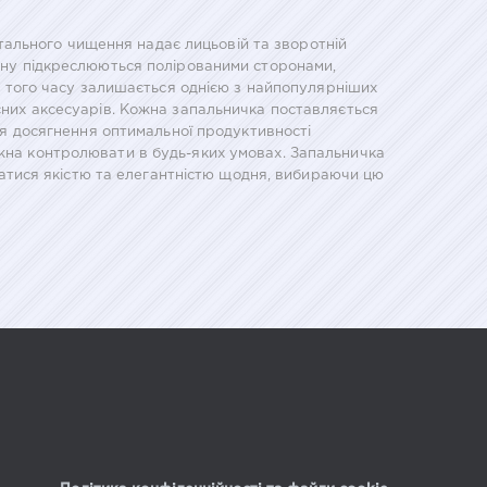
онтального чищення надає лицьовій та зворотній
айну підкреслюються полірованими сторонами,
 з того часу залишається однією з найпопулярніших
існих аксесуарів. Кожна запальничка поставляється
Для досягнення оптимальної продуктивності
ожна контролювати в будь-яких умовах. Запальничка
жуватися якістю та елегантністю щодня, вибираючи цю