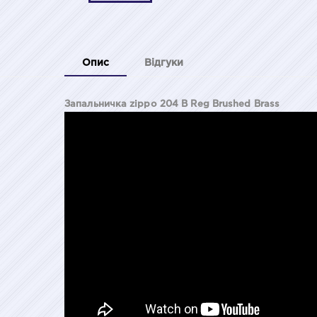
Опис
Відгуки
Запальничка zippo 204 B Reg Brushed Brass