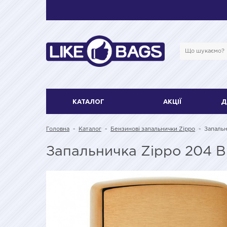
КАТАЛОГ
АКЦІЇ
Д
Головна
-
Каталог
-
Бензинові запальнички Zippo
-
Запальн
Запальничка Zippo 204 B