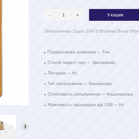
-
+
У кошик
Запальничка Zippo 204 B Brushed Brass (Ма
Подарункова упаковка — Так;
Спосіб подачі газу — Звичайний;
Ліхтарик — Ні;
Тип запальнички — Бензинова;
Особливість запальнички — Кишенькова;
Можливість підзарядки від USB — Ні;