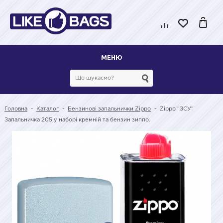
МЕНЮ
Головна
-
Каталог
-
Бензинові запальнички Zippo
-
Zippo "ЗСУ"
Запальничка 205 у наборі кремній та бензин зиппо.