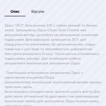
Опис
Відгуки
Zippo "ЗСУ" Запальничка 205 у наборі кремній та бензин
зиппо. Запальничка Zippo Classic Satin Chrome має
вишуканий вигляд, що робить цю запальничку класичним
подарунком. Вигравірувана запальничка ЗСУ, цей
подарунок стає винятковим. Ця запальничка має гладку
поверхню з усіх боків та переливається шовковистою
текстурою розкішного атласу. Постачається упакованим у
подарункову коробку. Для оптимальної роботи
заправляйте бензином для запальничок Zippo.
Оригінальна вітрозахисна запальничка Zippo з
характерним клацанням Zippo.
Ціліснометалева конструкція; вітрозахисний дизайн працює
практично скрізь
багаторазового використання протягом усього життя; Для
досягнення оптимальної продуктивності ми рекомендуємо
оригінальне паливо для запальничок Zippo преміум-класу,