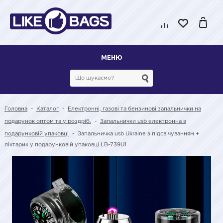
МЕНЮ
Головна
-
Каталог
-
Електронні, газові та бензинові запальнички на
подарунок оптом та у роздріб.
-
Запальнички usb електронна в
подарунковій упаковці
-
Запальничка usb Ukraine з підсвічуванням +
ліхтарик у подарунковій упаковці LB-739U1