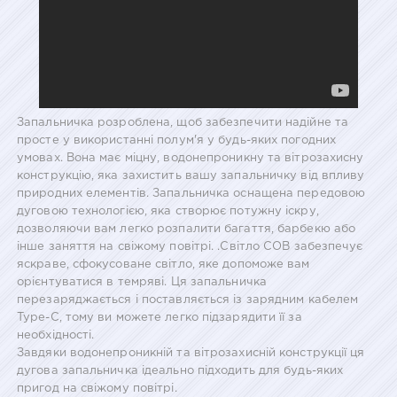
Запальничка розроблена, щоб забезпечити надійне та
просте у використанні полум'я у будь-яких погодних
умовах. Вона має міцну, водонепроникну та вітрозахисну
конструкцію, яка захистить вашу запальничку від впливу
природних елементів. Запальничка оснащена передовою
дуговою технологією, яка створює потужну іскру,
дозволяючи вам легко розпалити багаття, барбекю або
інше заняття на свіжому повітрі. .Світло COB забезпечує
яскраве, сфокусоване світло, яке допоможе вам
орієнтуватися в темряві. Ця запальничка
перезаряджається і поставляється із зарядним кабелем
Type-C, тому ви можете легко підзарядити її за
необхідності.
Завдяки водонепроникній та вітрозахисній конструкції ця
дугова запальничка ідеально підходить для будь-яких
пригод на свіжому повітрі.