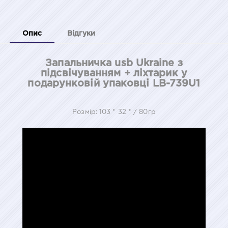
Опис
Відгуки
Запальничка usb Ukraine з
підсвічуванням + ліхтарик у
подарунковій упаковці LB-739U1
Розмір: 103 * 32 * / 80гр