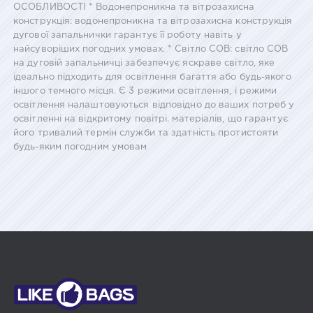
ОСОБЛИВОСТІ * Водонепроникна та вітрозахисна
конструкція: водонепроникна та вітрозахисна конструкція
дугової запальнички гарантує її роботу навіть у
найсуворіших погодних умовах. * Світло COB: світло COB
на дуговій запальничці забезпечує яскраве світло, яке
ідеально підходить для освітлення багаття або будь-якого
іншого темного місця. Є 3 режими освітлення, і режими
освітлення налаштовуються відповідно до ваших потреб у
освітленні на відкритому повітрі. матеріалів, що гарантує
його тривалий термін служби та здатність протистояти
будь-яким погодним умовам