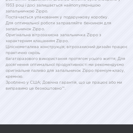
1933 році і досі залишається найпопулярнішою
запальничкою Zippo.
Постачається упакованим у подарункову коробку.
Для оптимальної роботи заправляйте бензином для
запальничок Zippo.
Оригінальна вітрозахисна запальничка Zippo з
характерним клацанням Zippo.
Ціліснометалева конструкція; вітрозахисний дизайн працює
практично скрізь
багаторазового використання протягом усього життя; Для
досягнення оптимальної продуктивності ми рекомендуємо
оригінальне паливо для запальничок Zippo преміум-класу,
кремнію.
Зроблено у США; Довічна гарантія, що це працює або ми
виправимо це безкоштовно™.