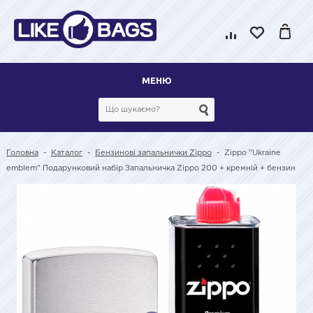
МЕНЮ
Головна
-
Каталог
-
Бензинові запальнички Zippo
-
Zippo "Ukraine
emblem" Подарунковий набір Запальничка Zippo 200 + кремній + бензин