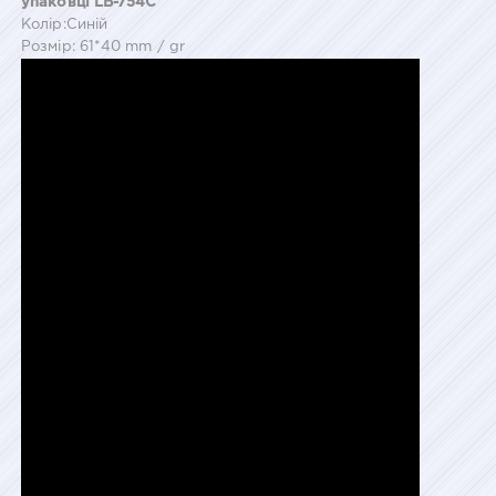
упаковці LB-754C
Колір:Синій
Розмір: 61*40 mm / gr