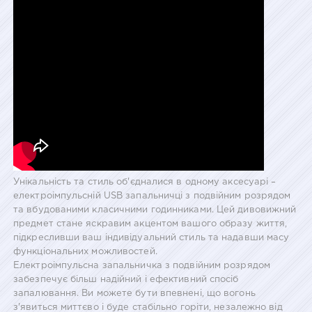
Унікальність та стиль об'єдналися в одному аксесуарі –
електроімпульсній USB запальничці з подвійним розрядом
та вбудованими класичними годинниками. Цей дивовижний
предмет стане яскравим акцентом вашого образу життя,
підкресливши ваш індивідуальний стиль та надавши масу
функціональних можливостей.
Електроімпульсна запальничка з подвійним розрядом
забезпечує більш надійний і ефективний спосіб
запалювання. Ви можете бути впевнені, що вогонь
з'явиться миттєво і буде стабільно горіти, незалежно від