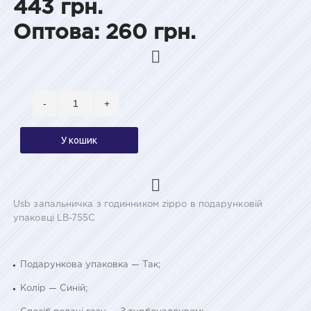
443 грн.
Оптова: 260 грн.
-
+
У кошик
Usb запальничка з годинником zippo в подарунковій
упаковці LB-755C
Подарункова упаковка — Так;
Колір — Синій;