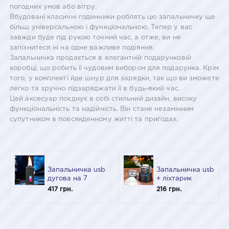
погодних умов або вітру.
Вбудовані класичні годинники роблять цю запальничку ще
більш універсальною і функціональною. Тепер у вас
завжди буде під рукою точний час, а отже, ви не
запізнитеся ні на одне важливе подіяння.
Запальничка продається в елегантній подарунковій
коробці, що робить її чудовим вибором для подарунка. Крім
того, у комплекті йде шнур для зарядки, так що ви зможете
легко та зручно підзаряджати її в будь-який час.
Цей аксесуар поєднує в собі стильний дизайн, високу
функціональність та надійність. Він стане незамінним
супутником в повсякденному житті та пригодах.
Запальничка usb
Запальничка usb
дугова на 7
+ ліхтарик
конфорки з
"найкращому
417 грн.
216 грн.
автозапалюванням
чоловіку" у
в подарунковій
подарунковій
упаковці LB-
упаковці LB-
805B
779U3