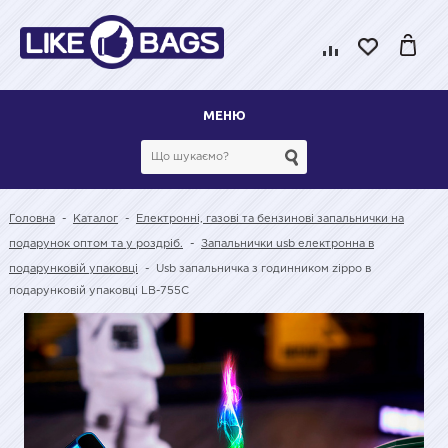
МЕНЮ
Головна
-
Каталог
-
Електронні, газові та бензинові запальнички на
подарунок оптом та у роздріб.
-
Запальнички usb електронна в
подарунковій упаковці
-
Usb запальничка з годинником zippo в
подарунковій упаковці LB-755C