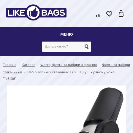
МЕНЮ
Головна
-
Каталог
-
Фляга, фляги та набори з флягою
-
Фляги та набори
стаканчиків
-
Набір великих стаканчиків (6 шт.) у шкіряному чохлі
FN61061