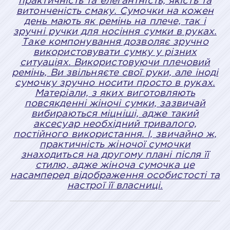
практичність та елегантність, якість та
витонченість смаку. Сумочки на кожен
день мають як ремінь на плече, так і
зручні ручки для носіння сумки в руках.
Таке компонування дозволяє зручно
використовувати сумку у різних
ситуаціях. Використовуючи плечовий
ремінь, Ви звільняєте свої руки, але іноді
сумочку зручно носити просто в руках.
Матеріали, з яких виготовляють
повсякденні жіночі сумки, зазвичай
вибираються міцніші, адже такий
аксесуар необхідний тривалого,
постійного використання. І, звичайно ж,
практичність жіночої сумочки
знаходиться на другому плані після її
стилю, адже жіноча сумочка це
насамперед відображення особистості та
настрої її власниці.