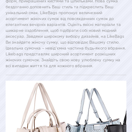
форм, прикрашених кистями та шпильками. Нова сумка
бездоганно доповнить Ваш стиль та підкреслить Ваш
унікальний смак. LikeBags пропонує величезний
асортимент жіночих сумок від повсякденних сумок до
елегантних вечірніх варіантів. Оцініть якісні матеріали та
шикарне оздоблення, щоб підібрати собі новий модний
аксесуар. Завдяки широкому вибору дизайнів, на LikeBags
Ви знайдете жіночу сумку, що відповідає Вашому стилю.
Ідеальна сумочка – невід'ємна частина будь-якого вбрання.
Likebags представляє широкий асортимент розкішних
жіночих сумочок. Знайдіть свою нову улюблену сумку на
всі випадки життя та для кожного вбрання.