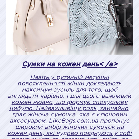
Сумки на кожен день< /a>
Навіть у рутинній метушні
повсякденності жінки докладають
максимум зусиль для того, щоб
виглядати чарівно. І для цього важливий
кожен нюанс, що формує спокусливу
цибулю. Найважливішу роль, звичайно,
грає жіноча сумочка, яка є ключовим
аксесуаром. LikeBags.com.ua пропонує
широкий вибір жіночих сумочок на
кожен день, які чудово поєднують у собі