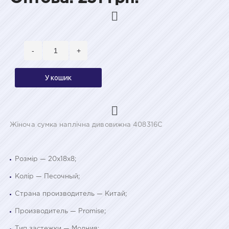
-
+
У кошик
Жіноча сумка наплічна дивовижна 408316С
Розмір — 20х18х8;
Колір — Песочный;
Страна производитель — Китай;
Производитель — Promise;
Тип застежки — Молния;