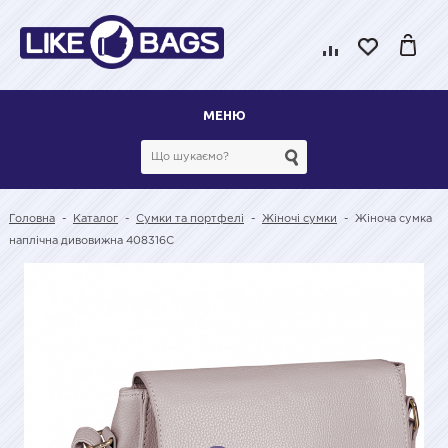
МЕНЮ
Головна
-
Каталог
-
Сумки та портфелі
-
Жіночі сумки
-
Жіноча сумка
наплічна дивовижна 408316С