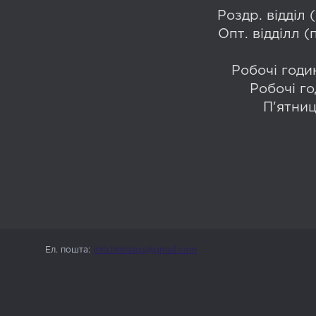
Роздр. відділ
Опт. відділл 
Робочі годин
Робочі го
П'ятниц
Ел. пошта:
info.likebags@gmail.com