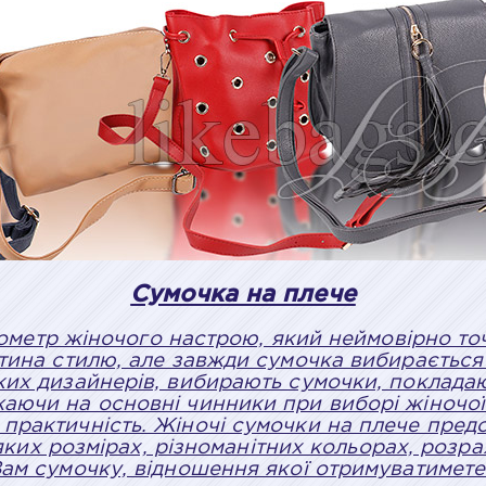
Сумочка на плече
метр жіночого настрою, який неймовірно точн
астина стилю, але завжди сумочка вибирається
иких дизайнерів, вибирають сумочки, покладаю
жаючи на основні чинники при виборі жіночої
практичність. Жіночі сумочки на плече предс
яких розмірах, різноманітних кольорах, розра
 Вам сумочку, відношення якої отримуватимет