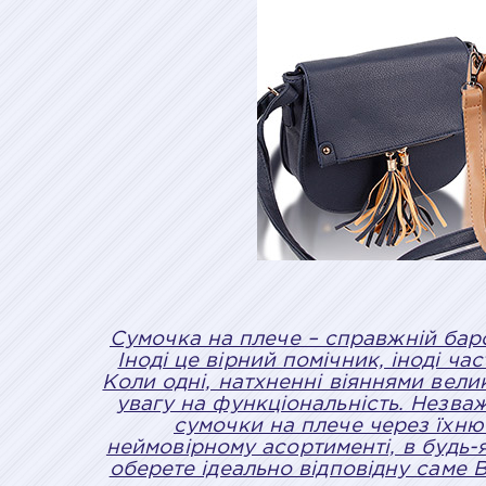
Сумочка на плече – справжній баро
Іноді це вірний помічник, іноді ч
Коли одні, натхненні віяннями вел
увагу на функціональність. Незва
сумочки на плече через їхню 
неймовірному асортименті, в будь-
оберете ідеально відповідну саме