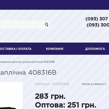
(093) 307
(093) 300
ОСТАВКА І ОПЛАТА
КОМПАНІЯ
ДОПОМОГА
нікальна жіноча сумка наплічна 408316B
наплічна 408316B
Артикул: A408316B
Немає в наявності
283 грн.
Оптова: 251 грн.