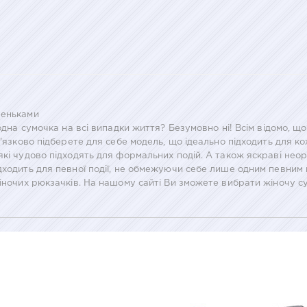
шеньками
 одна сумочка на всі випадки життя? Безумовно ні! Всім відомо, щ
в'язково підберете для себе модель, що ідеально підходить для ко
які чудово підходять для формальних подій. А також яскраві неор
ідходить для певної події, не обмежуючи себе лише одним певни
жіночих рюкзачків. На нашому сайті Ви зможете вибрати жіночу 