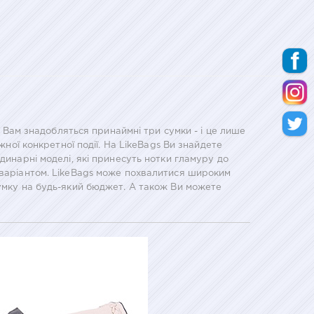
о Вам знадобляться принаймні три сумки - і це лише
жної конкретної події. На LikeBags Ви знайдете
динарні моделі, які принесуть нотки гламуру до
м варіантом. LikeBags може похвалитися широким
сумку на будь-який бюджет. А також Ви можете