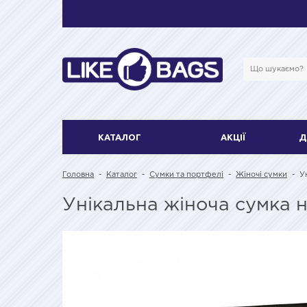
КАТАЛОГ
АКЦІЇ
Д
Головна
-
Каталог
-
Сумки та портфелі
-
Жіночі сумки
-
У
Унікальна жіноча сумка 