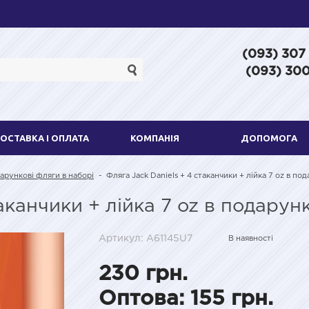
(093) 307
(093) 300
ОСТАВКА І ОПЛАТА
КОМПАНІЯ
ДОПОМОГА
арункові фляги в наборі
-
Фляга Jack Daniels + 4 стаканчики + лійка 7 oz в по
таканчики + лійка 7 oz в подарун
Артикул: A61145U7
В наявності
230 грн.
Оптова: 155 грн.