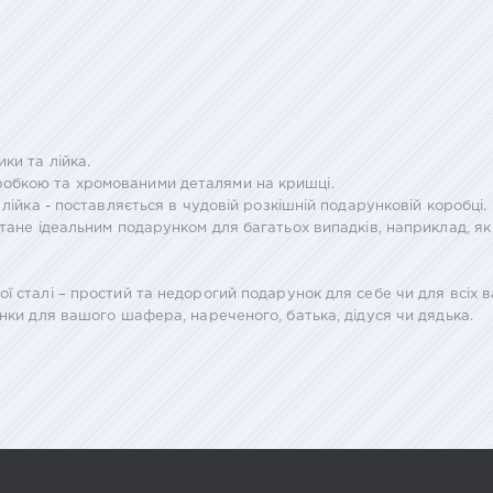
ки та лійка.
обкою та хромованими деталями на кришці.
 лійка - поставляється в чудовій розкішній подарунковій коробці.
стане ідеальним подарунком для багатьох випадків, наприклад, як
ї сталі – простий та недорогий подарунок для себе чи для всіх 
унки для вашого шафера, нареченого, батька, дідуся чи дядька.