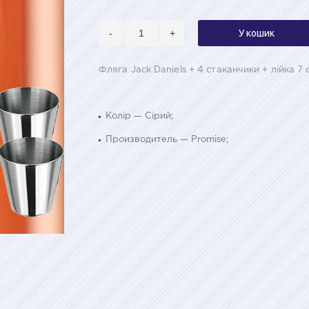
-
+
У кошик
Фляга Jack Daniels + 4 стаканчики + лійка 7
Колір — Сірий;
Производитель — Promise;