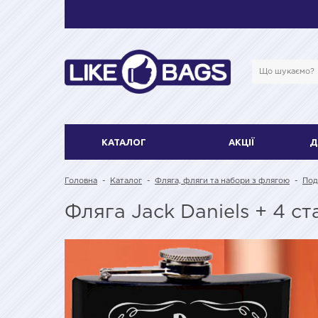
КАТАЛОГ
АКЦІЇ
Д
Головна
-
Каталог
-
Фляга, фляги та набори з флягою
-
Под
Фляга Jack Daniels + 4 с