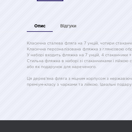
Опис
Відгуки
Класична сталева фляга на 7 унцій, чотири стаканчи
Класична персоналізована фляжка з глянсовою обр
У наборі входить фляжка на 7 унцій, 4 стаканчики +
Стильна фляжка в наборі зі стаканчиками і лійкою 
або як подарунок для нареченого.
Ця дерев'яна фляга з міцним корпусом з нержавіючо
преміум-класу з чарками та лійкою. Ідеальні подар