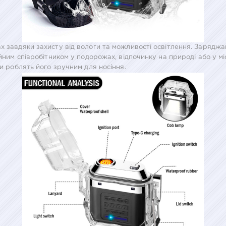
ах завдяки захисту від вологи та можливості освітлення. Зарядж
ійним співробітником у подорожах, відпочинку на природі або у м
ри роблять його зручним для носіння.