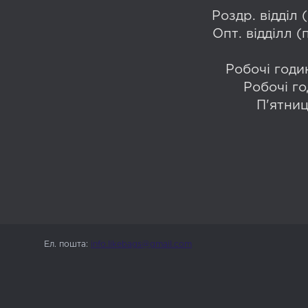
Роздр. відділ
Опт. відділл 
Робочі годин
Робочі го
П'ятниц
Ел. пошта:
info.likebags@gmail.com