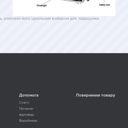
ь, роблячи його ідеальним вибором для подарунка.
Допомога
Повернення товару
Статті
Питання-
відповідь
Виробники