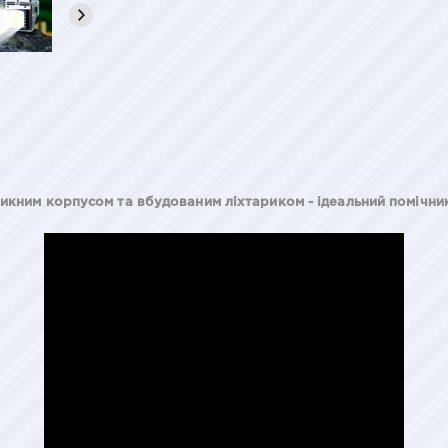
икним корпусом та вбудованим ліхтариком - ідеальний помічник