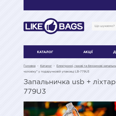
КАТАЛОГ
АКЦІЇ
Д
Головна
-
Каталог
-
Електронні, газові та бензинові запальн
чоловіку" у подарунковій упаковці LB-779U3
Запальничка usb + ліхта
779U3