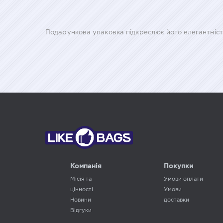
Подарункова упаковка підкреслює його елегантніст
Компанія
Покупки
Місія та
Умови оплати
цінності
Умови
Новини
доставки
Відгуки