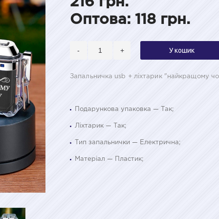
216 грн.
Оптова: 118 грн.
-
+
У кошик
Запальничка usb + ліхтарик "найкращому чо
Подарункова упаковка — Так;
Ліхтарик — Так;
Тип запальнички — Електрична;
Матеріал — Пластик;