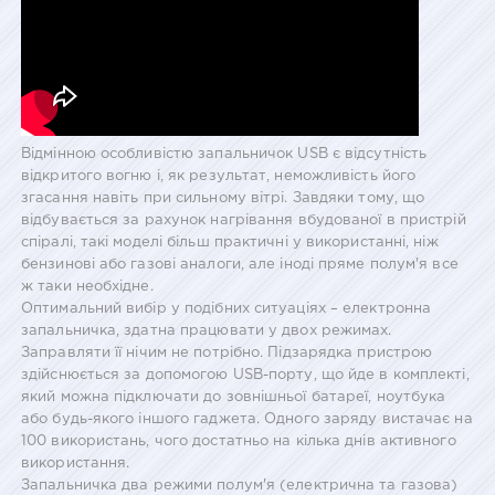
Відмінною особливістю запальничок USB є відсутність
відкритого вогню і, як результат, неможливість його
згасання навіть при сильному вітрі. Завдяки тому, що
відбувається за рахунок нагрівання вбудованої в пристрій
спіралі, такі моделі більш практичні у використанні, ніж
бензинові або газові аналоги, але іноді пряме полум'я все
ж таки необхідне.
Оптимальний вибір у подібних ситуаціях – електронна
запальничка, здатна працювати у двох режимах.
Заправляти її нічим не потрібно. Підзарядка пристрою
здійснюється за допомогою USB-порту, що йде в комплекті,
який можна підключати до зовнішньої батареї, ноутбука
або будь-якого іншого гаджета. Одного заряду вистачає на
100 використань, чого достатньо на кілька днів активного
використання.
Запальничка два режими полум'я (електрична та газова)