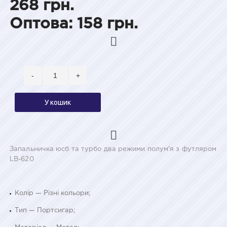
268 грн.
Оптова: 158 грн.
-
+
У кошик
Запальничка юсб та турбо два режими полум'я з футляром
LB-620
Колір — Різні кольори;
Тип — Портсигар;