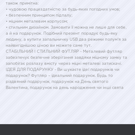
також примітна:
• чудовою працездатністю за будь-яких погодних умов;
• безпечним принципом підпалу;
• міцним металевим корпусом;
• стильним дизайном. Замовити її можна не лише для себе,
а й на подарунок. Подібний презент порадує будь-яку
людину, а купити запальничку USB два режими полум'я за
найвигіднішою ціною ви можете саме тут.
СТАБІЛЬНИЙ І СТИЛЬНИЙ ФУТЛЯР - Металевий футляр
забезпечує безпечне зберігання завдяки міцному замку та
запобігає розлазу вмісту через міцні металеві затискачі.
ІДЕЯ ДЛЯ ПОДАРУНКУ - Ви шукаєте ідеї подарунків чи
подарунок? Футляр – ідеальний подарунок. Будь то
різдвяний подарунок, подарунок на День святого
Валентина, подарунок на день народження чи інші свята