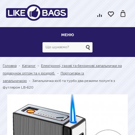
МЕНЮ
Головна
-
Каталог
-
Електронні, газові та бензинові запальнички на
подарунок оптом та у роздріб.
-
Портсигари із
запальничкою
-
Запальничка юсб та турбо два режими полум'я з
футляром LB-620