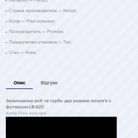
Матеріал — Метал;
Страна производитель — Китай;
Колір — Різні кольори;
Производитель — Promise;
Подарункова упаковка — Так;
Стан — Нове;
Опис
Відгуки
Запальничка юсб та турбо два режими полум'я з
футляром LB-620
Колір:Різні кольори